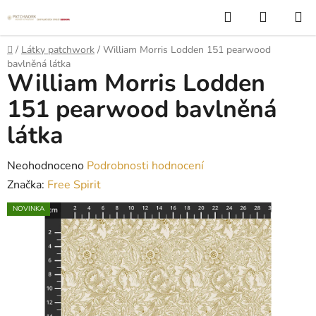
Přejít
Hledat
NÁKUP
na
KOŠÍK
obsah
Domů
/
Látky patchwork
/
William Morris Lodden 151 pearwood
bavlněná látka
William Morris Lodden
151 pearwood bavlněná
látka
Průměrné
Neohodnoceno
Podrobnosti hodnocení
hodnocení
Značka:
Free Spirit
produktu
NOVINKA
je
0,0
z
5
hvězdiček.