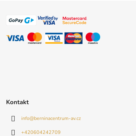
Z
á
p
a
t
í
Kontakt
info
@
berninacentrum-av.cz
+420604242709