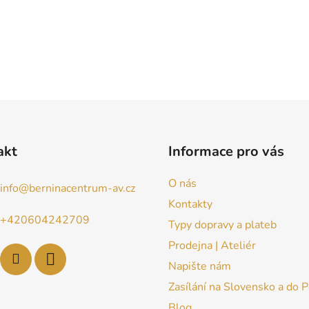
akt
Informace pro vás
O nás
info
@
berninacentrum-av.cz
Kontakty
+420604242709
Typy dopravy a plateb
Prodejna | Ateliér
Napište nám
Zasílání na Slovensko a do 
Blog