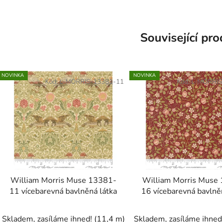
Související pr
NOVINKA
NOVINKA
Kód:
L-MORRIS-13381-11
Kód:
L-MORRIS
William Morris Muse 13381-
William Morris Muse
11 vícebarevná bavlněná látka
16 vícebarevná bavlně
Skladem, zasíláme ihned!
(11,4 m)
Skladem, zasíláme ihne