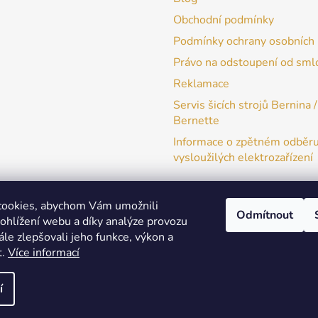
Obchodní podmínky
Podmínky ochrany osobních 
Právo na odstoupení od sml
Reklamace
Servis šicích strojů Bernina /
Bernette
Informace o zpětném odběr
vysloužilých elektrozařízení
cookies, abychom Vám umožnili
Odmítnout
ohlížení webu a díky analýze provozu
patchwork-aja.cz
le zlepšovali jeho funkce, výkon a
t.
Více informací
í
a práva vyhrazena.
Upravit nastavení cookies