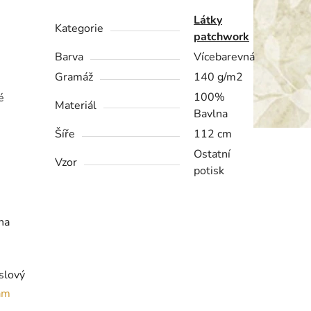
Látky
Kategorie
patchwork
Barva
Vícebarevná
Gramáž
140 g/m2
100%
é
Materiál
Bavlna
Šíře
112 cm
Ostatní
Vzor
potisk
na
yslový
am