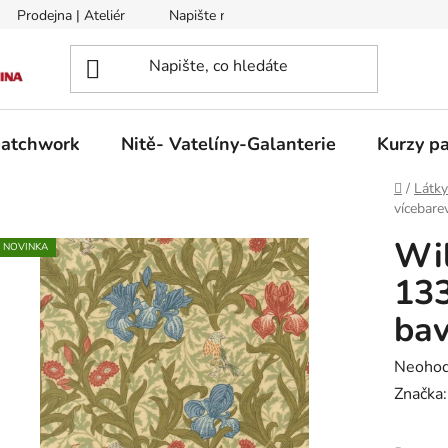
Prodejna | Ateliér
Napište nám
Zasílání na Slovensko a 
patchwork
Nitě- Vatelíny-Galanterie
Kurzy pa
Domů
/
Látk
vícebare
Wil
NOVINKA
133
bav
Průměr
Neoho
hodnoc
Značka
produk
je