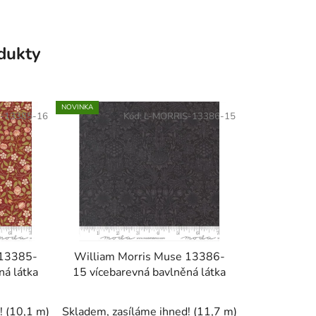
odukty
NOVINKA
-13385-16
Kód:
L-MORRIS-13386-15
 13385-
William Morris Muse 13386-
ná látka
15 vícebarevná bavlněná látka
d!
(10,1 m)
Skladem, zasíláme ihned!
(11,7 m)