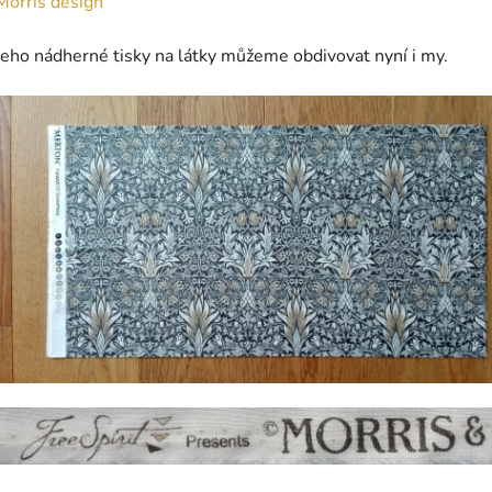
Morris design
Jeho nádherné tisky na látky můžeme obdivovat nyní i my.