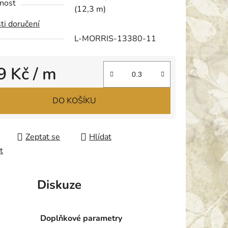
nost
(12,3 m)
ti doručení
L-MORRIS-13380-11
ek.
9 Kč
/ m
 cena:
DO KOŠÍKU
Zeptat se
Hlídat
t
Diskuze
Doplňkové parametry