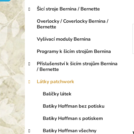
o
p
r
Šicí stroje Bernina / Bernette
a
i
n
e
Overlocky / Coverlocky Bernina /
e
Bernette
l
Vyšívací moduly Bernina
Programy k šicím strojům Bernina
Příslušenství k šicím strojům Bernina
/ Bernette
Látky patchwork
Balíčky látek
Batiky Hoffman bez potisku
Batiky Hoffman s potiskem
Batiky Hoffman všechny