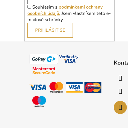
Souhlasím s
podmínkami ochrany
osobních údajů.
Jsem vlastníkem této e-
mailové schránky.
PŘIHLÁSIT SE
Z
á
Kont
p
a
t
í