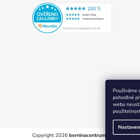
Používáme 
pohodlné pr
webu neustá
použitelnos
Nastaven
Copyright 2026
berninacentrum-av.cz
. Všechn