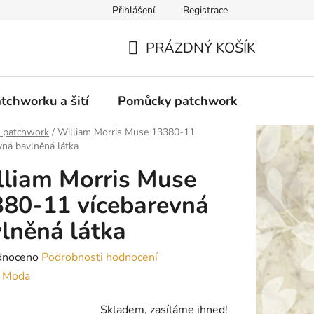
Přihlášení
Registrace
do Polska
Blog
Obchodní podmínky
Podmínky ochran
PRÁZDNÝ KOŠÍK
NÁKUPNÍ
KOŠÍK
tchworku a šití
Pomůcky patchwork
Overloc
y patchwork
/
William Morris Muse 13380-11
vná bavlněná látka
liam Morris Muse
80-11 vícebarevná
lněná látka
né
dnoceno
Podrobnosti hodnocení
ení
:
Moda
tu
Skladem, zasíláme ihned!