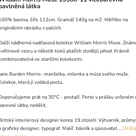
bavlněná látka
100% bavlna, šíře 112cm. Gramáž 140g na m2. Měřítko na
originálním obrázku v palcích.
Další nádherná nadčasová kolekce William Morris Muse. Znám
květinové vzoru a několik tisků ptačích zlodějů jahod. Krásně
kombinovatelná se staršími kolekcemi.
Jane Burden Morris- manželka, milenka a múza svého muže.
Kolekce, která jí vzdává poctu.
Doporučujeme prát na 30°C - postačí. Perte v prášku určeném 
barevné látky, nebělit.
Britský interierový designer konce 19.století. Výtvarník, prům
a grafický designer, typograf. Malíř, básník a spisovatel.....
Willi