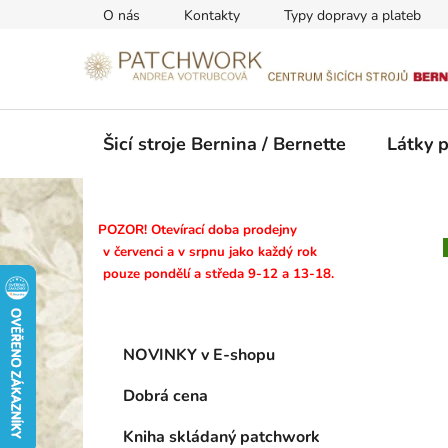
Přejít
O nás
Kontakty
Typy dopravy a plateb
na
obsah
Šicí stroje Bernina / Bernette
Látky 
P
POZOR! Otevírací doba prodejny
o
v červenci a v srpnu jako každý rok
pouze pondělí a středa 9-12 a 13-18.
s
t
r
K
Přeskočit
a
NOVINKY v E-shopu
a
kategorie
n
t
Dobrá cena
n
e
g
í
Kniha skládaný patchwork