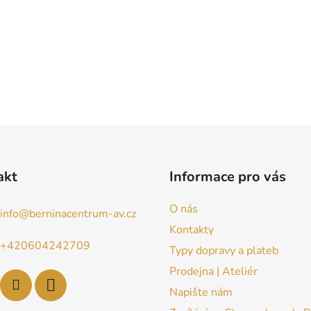
akt
Informace pro vás
O nás
info
@
berninacentrum-av.cz
Kontakty
+420604242709
Typy dopravy a plateb
Prodejna | Ateliér
Napište nám