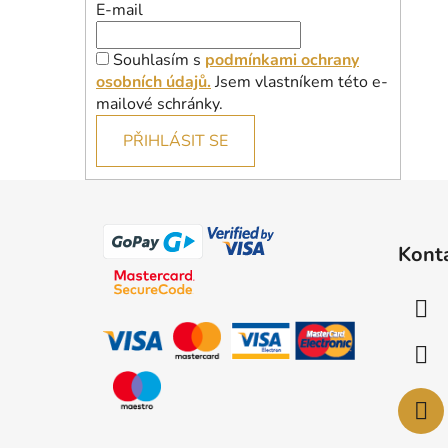
E-mail
Souhlasím s
podmínkami ochrany
osobních údajů.
Jsem vlastníkem této e-
mailové schránky.
PŘIHLÁSIT SE
Z
á
Kont
p
a
t
í