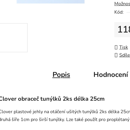
Možnos
z
Kód:
5
hvězdič
11
Měrná
Tisk
Sdíle
Popis
Hodnocení
Clover obraceč tunýlků 2ks délka 25cm
Clover plastové jehly na otáčení ušitých tunýlků 2ks délka 25c
druhá šíře 1cm pro širší tunýlky. Lze také použít pro proplétan