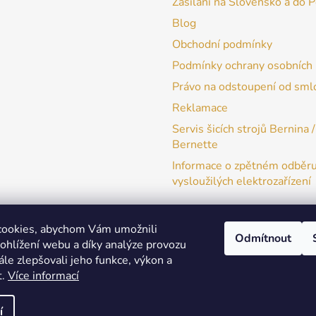
Zasílání na Slovensko a do 
Blog
Obchodní podmínky
Podmínky ochrany osobních 
Právo na odstoupení od sml
Reklamace
Servis šicích strojů Bernina /
Bernette
Informace o zpětném odběr
vysloužilých elektrozařízení
cookies, abychom Vám umožnili
Odmítnout
ohlížení webu a díky analýze provozu
patchwork-aja.cz
le zlepšovali jeho funkce, výkon a
t.
Více informací
í