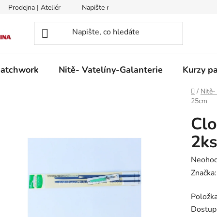
Prodejna | Ateliér
Napište nám
Zasílání na Slovensko a 
patchwork
Nitě- Vatelíny-Galanterie
Kurzy pa
Domů
/
Nitě-
25cm
Clo
2ks
Průměr
Neoho
hodnoc
Značka
produk
Položk
je
Dostup
0,0