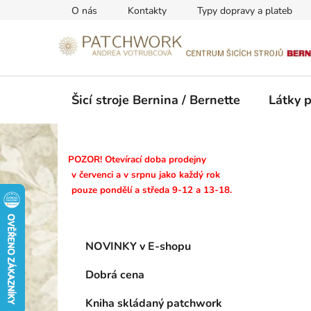
Přejít
O nás
Kontakty
Typy dopravy a plateb
na
obsah
Šicí stroje Bernina / Bernette
Látky 
P
POZOR! Otevírací doba prodejny
o
v červenci a v srpnu jako každý rok
pouze pondělí a středa 9-12 a 13-18.
s
t
r
K
Přeskočit
a
NOVINKY v E-shopu
a
kategorie
n
t
Dobrá cena
n
e
g
í
Kniha skládaný patchwork