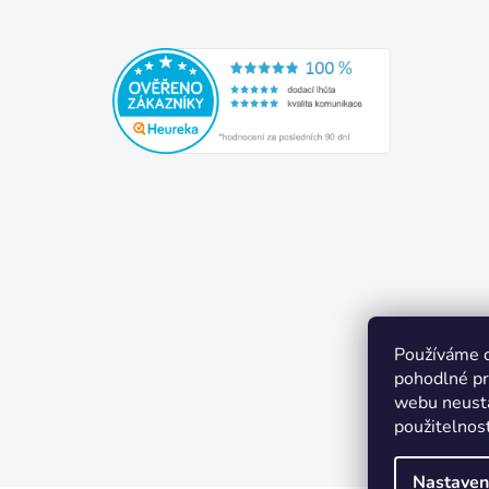
Používáme 
pohodlné pr
webu neustá
použitelnos
Nastaven