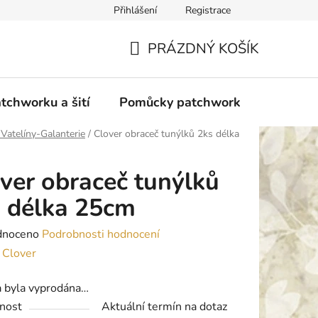
Přihlášení
Registrace
do Polska
Blog
Obchodní podmínky
Podmínky ochran
PRÁZDNÝ KOŠÍK
NÁKUPNÍ
KOŠÍK
tchworku a šití
Pomůcky patchwork
Overloc
 Vatelíny-Galanterie
/
Clover obraceč tunýlků 2ks délka
ver obraceč tunýlků
 délka 25cm
né
dnoceno
Podrobnosti hodnocení
ení
:
Clover
tu
a byla vyprodána…
nost
Aktuální termín na dotaz