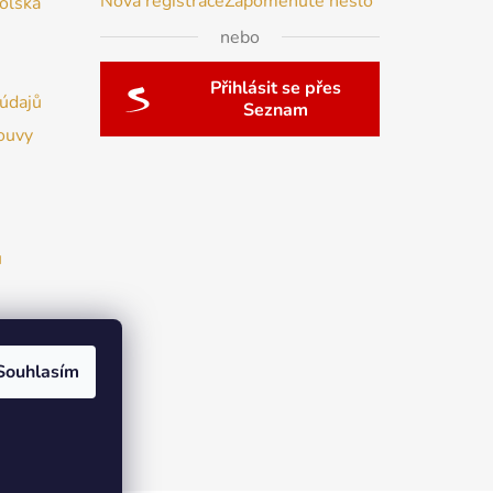
Nová registrace
Zapomenuté heslo
Polska
nebo
Přihlásit se přes
údajů
Seznam
ouvy
u
Souhlasím