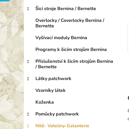
o
p
r
Šicí stroje Bernina / Bernette
a
i
n
e
Overlocky / Coverlocky Bernina /
e
Bernette
l
Vyšívací moduly Bernina
Programy k šicím strojům Bernina
Příslušenství k šicím strojům Bernina
/ Bernette
Látky patchwork
Vzorníky látek
Koženka
Pomůcky patchwork
Nitě- Vatelíny-Galanterie