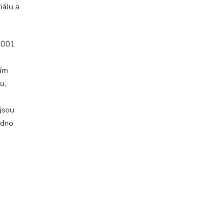
iálu a
4001
ním
u,
 jsou
adno
2