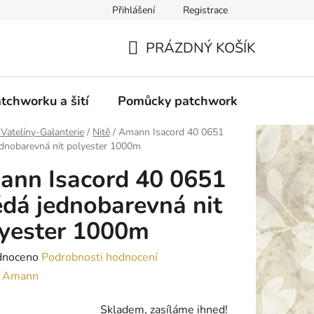
Přihlášení
Registrace
do Polska
Blog
Obchodní podmínky
Podmínky ochran
PRÁZDNÝ KOŠÍK
NÁKUPNÍ
KOŠÍK
tchworku a šití
Pomůcky patchwork
Overloc
 Vatelíny-Galanterie
/
Nitě
/
Amann Isacord 40 0651
dnobarevná nit polyester 1000m
nn Isacord 40 0651
dá jednobarevná nit
yester 1000m
né
dnoceno
Podrobnosti hodnocení
ení
:
Amann
tu
Skladem, zasíláme ihned!