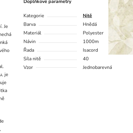
Doplňkové parametry
Kategorie
Nitě
Barva
Hnědá
. Je
Materiál
Polyester
 nechá
Návin
1000m
enká
Řada
Isacord
ového
Síla nitě
40
l.
Vzor
Jednobarevná
, je
luje
itka
ně
de
,