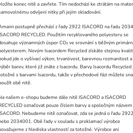
vložíte konec nitě a zavřete. Tím nedochází ke ztrátám na mater
samovolnému odvíjení nitky při jejím skladování.
Amann postupně přechází z řady 2922 ISACORD na řadu 203
ISACORD RECYCLED. Použitím recyklovaného polyesteru se
dosahuje významných úspor CO₂ ve srovnání s běžným primár
polyesterem. Novým Isacordem Recycled získáte stejnou kvalit
pokud jde o vyšívací výkon, trvanlivost, barevnou rozmanitost a
výběr barev, které již znáte z Isacordu. Barvy Isacordu Recycled
totožné s barvami Isacordu, takže v přechodové fázi můžete sn
použít obě nitě.
Na našem e-shopu budeme dále nitě ISACORD a ISACORD
RECYCLED označovat pouze číslem barvy a společným názvem
ISACORD. Nebudeme nitě označovat, zda se jedná o řadu 292
nebo 2034001. Obě řady v souladu s proklamací výrobce
považujeme z hlediska vlastností za totožné. Výrobce ani