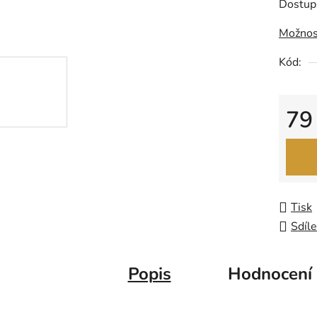
Dostup
0,0
Možnos
z
5
Kód:
hvězdič
79
Měrná
Tisk
Sdíle
Popis
Hodnocení