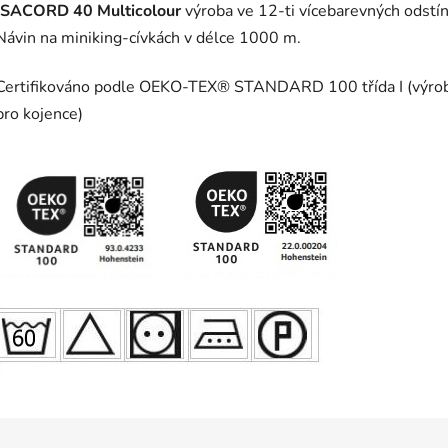
ISACORD 40 Multicolour
výroba ve 12-ti vícebarevných odstí
Návin na miniking-cívkách v délce 1000 m.
Certifikováno podle OEKO-TEX® STANDARD 100 třída I (výro
pro kojence)