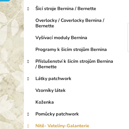
o
p
r
Šicí stroje Bernina / Bernette
a
i
n
e
Overlocky / Coverlocky Bernina /
e
Bernette
l
Vyšívací moduly Bernina
Programy k šicím strojům Bernina
Příslušenství k šicím strojům Bernina
/ Bernette
Látky patchwork
Vzorníky látek
Koženka
Pomůcky patchwork
Nitě- Vatelíny-Galanterie