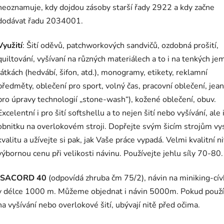
neoznamuje, kdy dojdou zásoby starší řady 2922 a kdy začne
dodávat řadu 2034001.
Využití
: Šití oděvů, patchworkových sandvičů, ozdobná prošití,
quiltování, vyšívaní na různých materiálech a to i na tenkých j
látkách (hedvábí, šifon, atd.), monogramy, etikety, reklamní
předměty, oblečení pro sport, volný čas, pracovní oblečení, jean
pro úpravy technologií „stone-wash“), kožené oblečení, obuv.
Excelentní i pro šití softshellu a to nejen šití nebo vyšívání, ale 
obnitku na overlokovém stroji. Dopřejte svým šicím strojům v
kvalitu a užívejte si pak, jak Vaše práce vypadá. Velmi kvalitní ni
výbornou cenu při velikosti návinu. Používejte jehlu síly 70-80.
ISACORD 40
(odpovídá zhruba čm 75/2), návin na miniking-cí
v délce 1000 m. Můžeme objednat i návin 5000m. Pokud použí
na vyšívání nebo overlokové šití, ubývají nitě před očima.