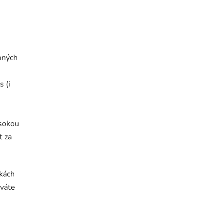
emných
s (i
i
ysokou
t za
vkách
váte