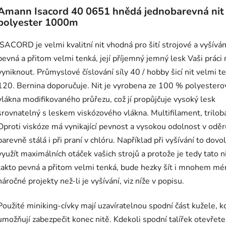
Amann Isacord 40 0651 hnědá jednobarevná nit
polyester 1000m
ISACORD je velmi kvalitní nit vhodná pro šití strojové a vyšívání
pevná a přitom velmi tenká, její příjemný jemný lesk Vaši práci
vyniknout. Průmyslové číslování síly 40 / hobby šicí nit velmi t
120. Bernina doporučuje. Nit je vyrobena ze 100 % polyester
vlákna modifikovaného průřezu, což jí propůjčuje vysoký lesk
srovnatelný s leskem viskózového vlákna. Multifilament, triloba
Oproti viskóze má vynikající pevnost a vysokou odolnost v oděru
barevně stálá i při praní v chlóru. Například při vyšívání to dovo
využít maximálních otáček vašich strojů a protože je tedy tato n
takto pevná a přitom velmi tenká, bude hezky šít i mnohem mé
náročné projekty než-li je vyšívání, viz níže v popisu.
Použité miniking-cívky mají uzavíratelnou spodní část kužele, k
umožňují zabezpečit konec nitě. Kdekoli spodní talířek otevřete