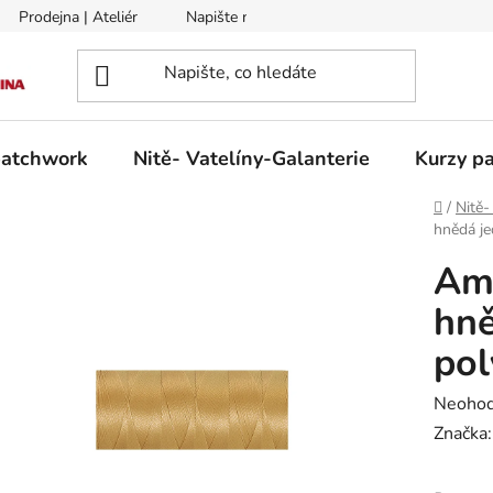
Prodejna | Ateliér
Napište nám
Zasílání na Slovensko a 
patchwork
Nitě- Vatelíny-Galanterie
Kurzy pa
Domů
/
Nitě-
hnědá je
Ama
hně
pol
Průměr
Neoho
hodnoc
Značka
produk
je