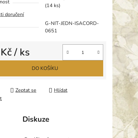
nost
(14 ks)
ti doručení
G-NIT-JEDN-ISACORD-
0651
ek.
 Kč
/ ks
 cena:
DO KOŠÍKU
Zeptat se
Hlídat
t
Diskuze