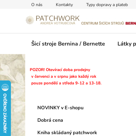
Přejít
O nás
Kontakty
Typy dopravy a plateb
na
obsah
Šicí stroje Bernina / Bernette
Látky 
P
POZOR! Otevírací doba prodejny
o
v červenci a v srpnu jako každý rok
pouze pondělí a středa 9-12 a 13-18.
s
t
r
K
Přeskočit
a
NOVINKY v E-shopu
a
kategorie
n
t
Dobrá cena
n
e
g
í
Kniha skládaný patchwork