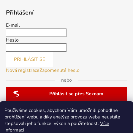
Přihlášení
E-mail
Heslo
PŘIHLÁSIT SE
Nová registrace
Zapomenuté heslo
nebo
Přihlásit se přes Seznam
Používáme cookies, abychom Vám umožnili pohodlné
prohlížení webu a díky analýze provozu webu neustále
zlepšovali jeho funkce, výkon a použitelnost.
Více
patchwork-aja.cz
informací