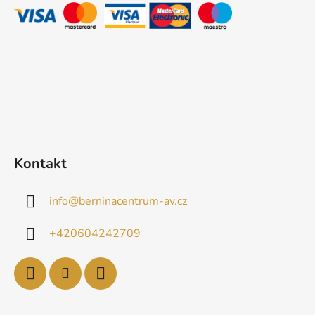
t
í
Kontakt
info
@
berninacentrum-av.cz
+420604242709