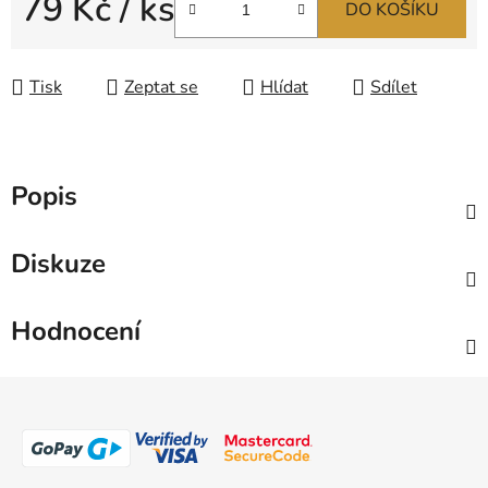
79 Kč
/ ks
DO KOŠÍKU
Měrná cena:
Tisk
Zeptat se
Hlídat
Sdílet
Popis
Diskuze
Hodnocení
Z
á
p
a