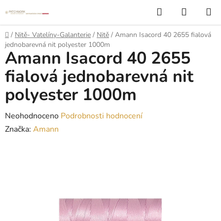
Přejít
Hledat
NÁKUP
na
KOŠÍK
obsah
Domů
/
Nitě- Vatelíny-Galanterie
/
Nitě
/
Amann Isacord 40 2655 fialová
jednobarevná nit polyester 1000m
Amann Isacord 40 2655
fialová jednobarevná nit
polyester 1000m
Průměrné
Neohodnoceno
Podrobnosti hodnocení
hodnocení
Značka:
Amann
produktu
je
0,0
z
5
hvězdiček.