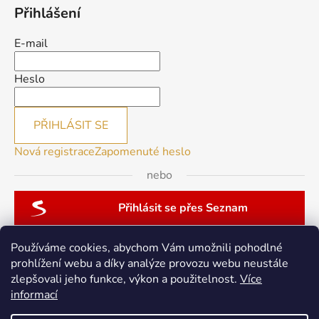
Přihlášení
E-mail
Heslo
PŘIHLÁSIT SE
Nová registrace
Zapomenuté heslo
nebo
Přihlásit se přes Seznam
Používáme cookies, abychom Vám umožnili pohodlné
prohlížení webu a díky analýze provozu webu neustále
zlepšovali jeho funkce, výkon a použitelnost.
Více
patchwork-aja.cz
informací