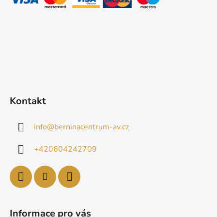
í
Kontakt
info
@
berninacentrum-av.cz
+420604242709
Informace pro vás