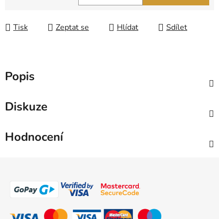
Měrná cena:
Tisk
Zeptat se
Hlídat
Sdílet
Popis
Diskuze
Hodnocení
Z
á
p
a
t