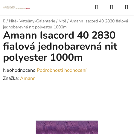
Přejít
Hledat
NÁKUP
na
KOŠÍK
obsah
Domů
/
Nitě- Vatelíny-Galanterie
/
Nitě
/
Amann Isacord 40 2830 fialová
jednobarevná nit polyester 1000m
Amann Isacord 40 2830
fialová jednobarevná nit
polyester 1000m
Průměrné
Neohodnoceno
Podrobnosti hodnocení
hodnocení
Značka:
Amann
produktu
je
0,0
z
5
hvězdiček.