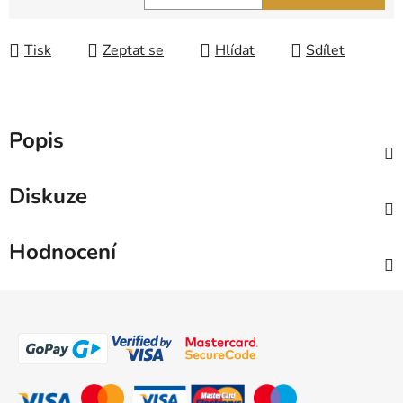
Měrná cena:
Tisk
Zeptat se
Hlídat
Sdílet
Popis
Diskuze
Hodnocení
Z
á
p
a
t