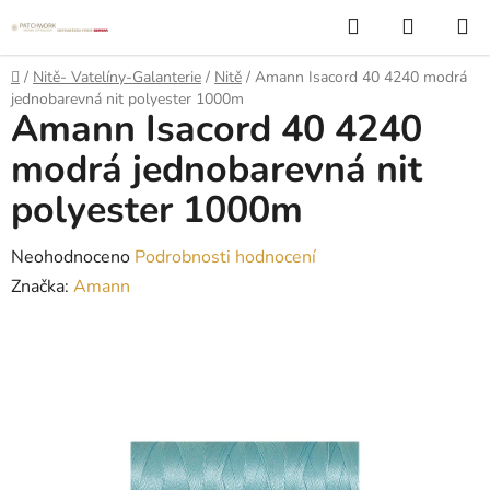
Přejít
Hledat
NÁKUP
na
KOŠÍK
obsah
Domů
/
Nitě- Vatelíny-Galanterie
/
Nitě
/
Amann Isacord 40 4240 modrá
jednobarevná nit polyester 1000m
Amann Isacord 40 4240
modrá jednobarevná nit
polyester 1000m
Průměrné
Neohodnoceno
Podrobnosti hodnocení
hodnocení
Značka:
Amann
produktu
je
0,0
z
5
hvězdiček.