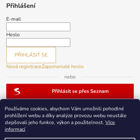
Přihlášení
E-mail
Heslo
PŘIHLÁSIT SE
Nová registrace
Zapomenuté heslo
nebo
Přihlásit se přes Seznam
Používáme cookies, abychom Vám umožnili pohodlné
prohlížení webu a díky analýze provozu webu neustále
zlepšovali jeho funkce, výkon a použitelnost.
Více
patchwork-aja.cz
informací