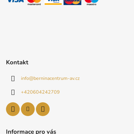
í
Kontakt
info
@
berninacentrum-av.cz
+420604242709
Informace pro vás