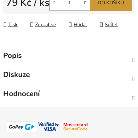
79 Kč
/ ks
DO KOŠÍKU
Měrná cena:
Tisk
Zeptat se
Hlídat
Sdílet
Popis
Diskuze
Hodnocení
Z
á
p
a