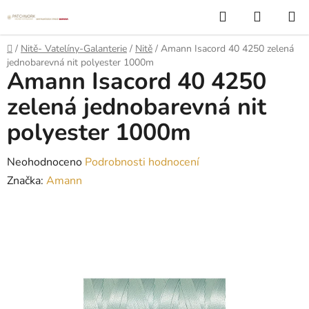
Přejít
Hledat
NÁKUP
na
KOŠÍK
obsah
Domů
/
Nitě- Vatelíny-Galanterie
/
Nitě
/
Amann Isacord 40 4250 zelená
jednobarevná nit polyester 1000m
Amann Isacord 40 4250
zelená jednobarevná nit
polyester 1000m
Průměrné
Neohodnoceno
Podrobnosti hodnocení
hodnocení
Značka:
Amann
produktu
je
0,0
z
5
hvězdiček.