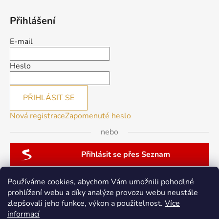
Přihlášení
E-mail
Heslo
PŘIHLÁSIT SE
Nová registrace
Zapomenuté heslo
nebo
Přihlásit se přes Seznam
Používáme cookies, abychom Vám umožnili pohodlné
prohlížení webu a díky analýze provozu webu neustále
zlepšovali jeho funkce, výkon a použitelnost.
Více
patchwork-aja.cz
informací