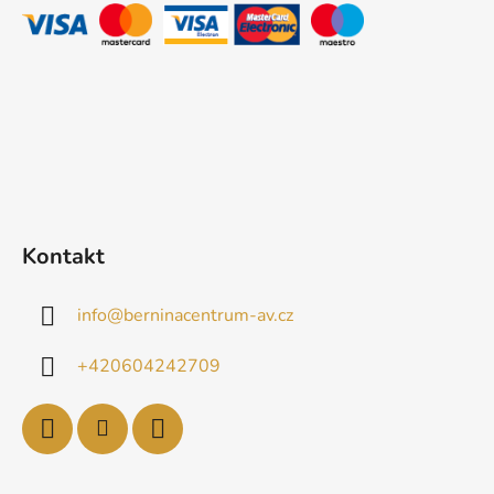
t
í
Kontakt
info
@
berninacentrum-av.cz
+420604242709