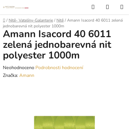
Přejít
Hledat
NÁKUP
na
KOŠÍK
obsah
Domů
/
Nitě- Vatelíny-Galanterie
/
Nitě
/
Amann Isacord 40 6011 zelená
jednobarevná nit polyester 1000m
Amann Isacord 40 6011
zelená jednobarevná nit
polyester 1000m
Průměrné
Neohodnoceno
Podrobnosti hodnocení
hodnocení
Značka:
Amann
produktu
je
0,0
z
5
hvězdiček.