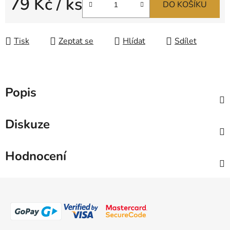
79 Kč
/ ks
DO KOŠÍKU
Měrná cena:
Tisk
Zeptat se
Hlídat
Sdílet
Popis
Diskuze
Hodnocení
Z
á
p
a