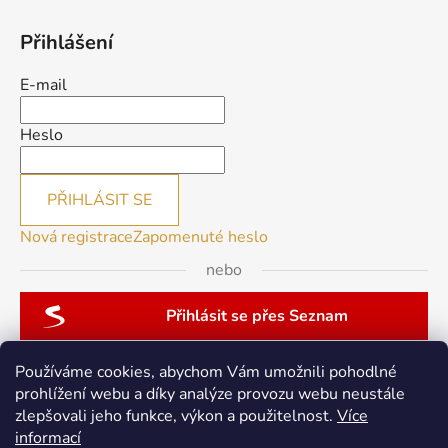
Přihlášení
E-mail
Heslo
PŘIHLÁSIT SE
Nová registrace
Zapomenuté heslo
nebo
Přihlásit se přes Seznam
Používáme cookies, abychom Vám umožnili pohodlné
prohlížení webu a díky analýze provozu webu neustále
zlepšovali jeho funkce, výkon a použitelnost.
Více
patchwork-aja.cz
informací