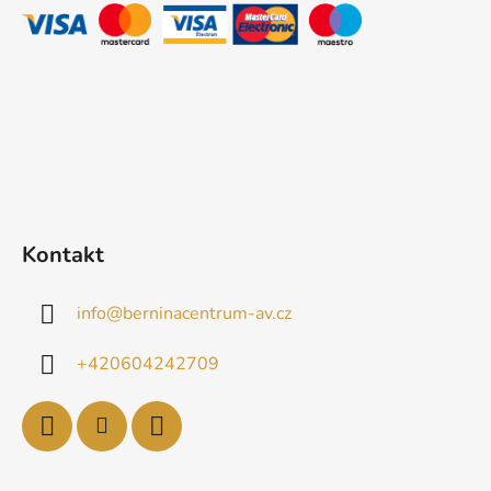
t
í
Kontakt
info
@
berninacentrum-av.cz
+420604242709