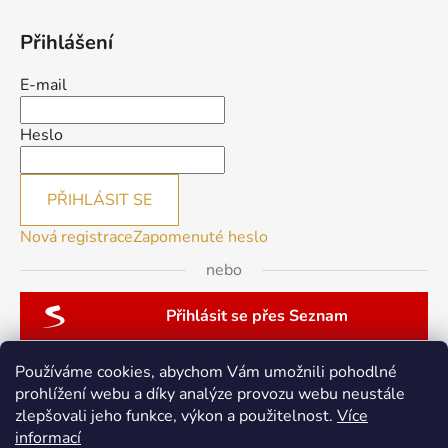
Přihlášení
E-mail
Heslo
PŘIHLÁSIT SE
Nová registrace
Zapomenuté heslo
nebo
Přihlásit se přes Seznam
Používáme cookies, abychom Vám umožnili pohodlné
prohlížení webu a díky analýze provozu webu neustále
zlepšovali jeho funkce, výkon a použitelnost.
Více
patchwork-aja.cz
informací