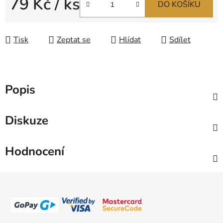
79 Kč
/ ks
DO KOŠÍKU
Měrná cena:
Tisk
Zeptat se
Hlídat
Sdílet
Popis
Diskuze
Hodnocení
Z
á
p
a