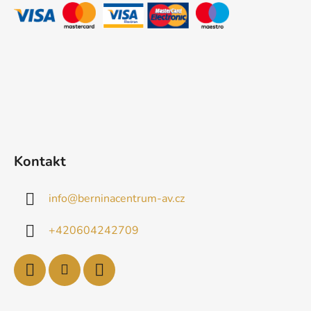
t
í
Kontakt
info
@
berninacentrum-av.cz
+420604242709