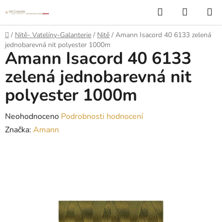
Přejít
Hledat
NÁKUP
na
KOŠÍK
obsah
Domů
/
Nitě- Vatelíny-Galanterie
/
Nitě
/
Amann Isacord 40 6133 zelená
jednobarevná nit polyester 1000m
Amann Isacord 40 6133
zelená jednobarevná nit
polyester 1000m
Průměrné
Neohodnoceno
Podrobnosti hodnocení
hodnocení
Značka:
Amann
produktu
je
0,0
z
5
hvězdiček.