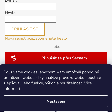
E-mail
Heslo
PŘIHLÁSIT SE
Nová registrace
Zapomenuté heslo
nebo
Přihlásit se přes Seznam
Používáme cookies, abychom Vám umožnili pohodlné
prohlížení webu a díky analýze provozu webu neustále
zlepšovali jeho funkce, výkon a použitelnost.
Více
patchwork-aja.cz
informací
Nastavení