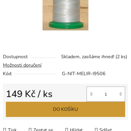
Dostupnost
Skladem, zasíláme ihned!
(2 ks)
Možnosti doručení
Kód:
G-NIT-MELIR-I9506
149 Kč
/ ks
Měrná cena:
DO KOŠÍKU
Tisk
Zeptat se
Hlídat
Sdílet