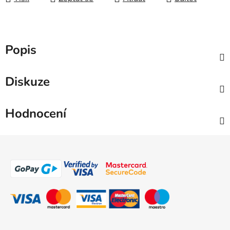
Popis
Diskuze
Hodnocení
Z
á
p
a
t
í