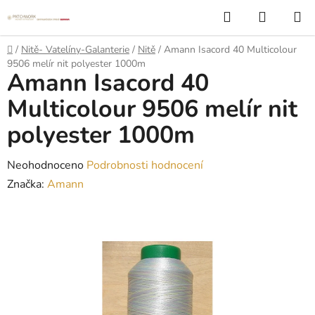
Přejít
Hledat
NÁKUP
na
KOŠÍK
obsah
Domů
/
Nitě- Vatelíny-Galanterie
/
Nitě
/
Amann Isacord 40 Multicolour
9506 melír nit polyester 1000m
Amann Isacord 40
Multicolour 9506 melír nit
polyester 1000m
Průměrné
Neohodnoceno
Podrobnosti hodnocení
hodnocení
Značka:
Amann
produktu
je
0,0
z
5
hvězdiček.