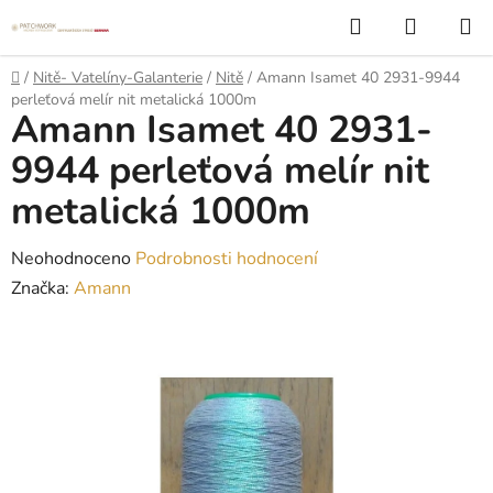
Přejít
Hledat
NÁKUP
na
KOŠÍK
obsah
Domů
/
Nitě- Vatelíny-Galanterie
/
Nitě
/
Amann Isamet 40 2931-9944
perleťová melír nit metalická 1000m
Amann Isamet 40 2931-
9944 perleťová melír nit
metalická 1000m
Průměrné
Neohodnoceno
Podrobnosti hodnocení
hodnocení
Značka:
Amann
produktu
je
0,0
z
5
hvězdiček.