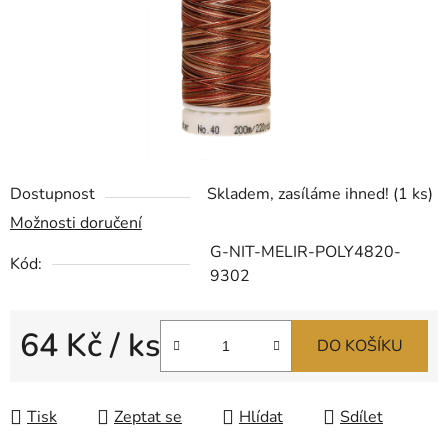
Dostupnost
Skladem, zasíláme ihned!
(1 ks)
Možnosti doručení
G-NIT-MELIR-POLY4820-
Kód:
9302
64 Kč
/ ks
DO KOŠÍKU
Měrná cena:
Tisk
Zeptat se
Hlídat
Sdílet