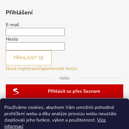
Přihlášení
E-mail
Heslo
PŘIHLÁSIT SE
Nová registrace
Zapomenuté heslo
nebo
Přihlásit se přes Seznam
Používáme cookies, abychom Vám umožnili pohodlné
prohlížení webu a díky analýze provozu webu neustále
zlepšovali jeho funkce, výkon a použitelnost.
Více
patchwork-aja.cz
informací