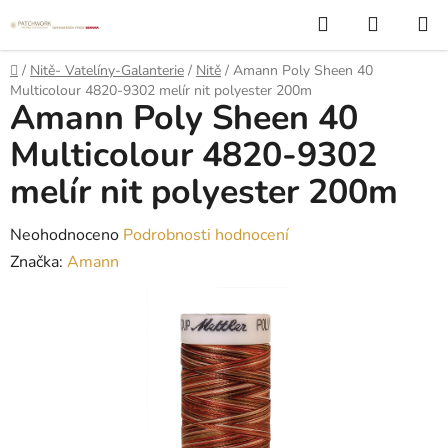
Přejít
Hledat
NÁKUP
na
KOŠÍK
obsah
Domů
/
Nitě- Vatelíny-Galanterie
/
Nitě
/
Amann Poly Sheen 40
Multicolour 4820-9302 melír nit polyester 200m
Amann Poly Sheen 40
Multicolour 4820-9302
melír nit polyester 200m
Průměrné
Neohodnoceno
Podrobnosti hodnocení
hodnocení
Značka:
Amann
produktu
je
0,0
z
5
hvězdiček.