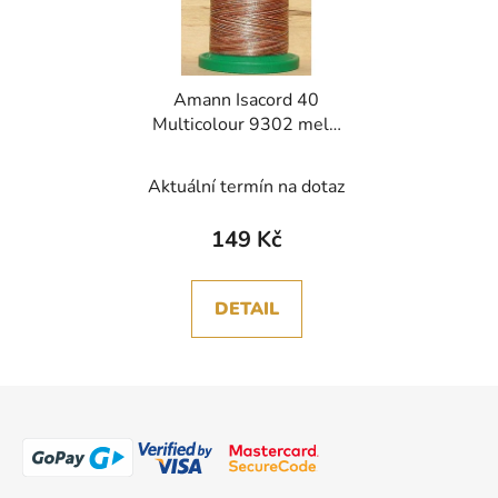
Amann Isacord 40
Multicolour 9302 melír
nit polyester 1000m
Aktuální termín na dotaz
149 Kč
DETAIL
Z
á
p
a