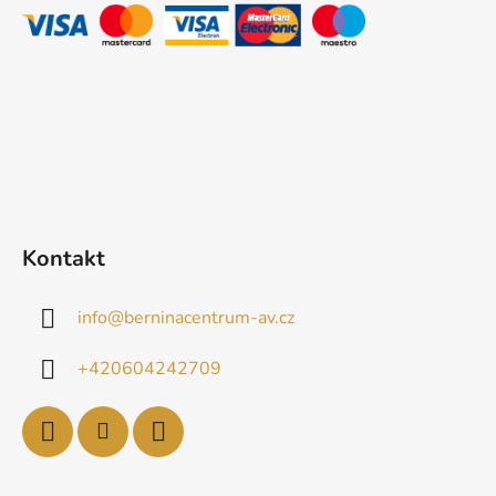
t
í
Kontakt
info
@
berninacentrum-av.cz
+420604242709