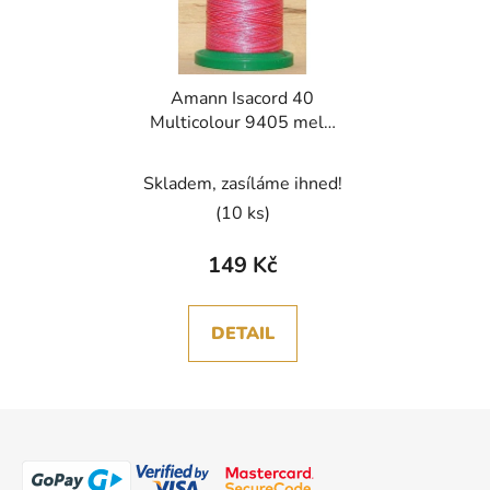
Amann Isacord 40
Multicolour 9405 melír
nit polyester 1000m
Skladem, zasíláme ihned!
(10 ks)
149 Kč
DETAIL
Z
á
p