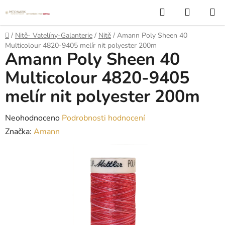
Přejít
Hledat
NÁKUP
na
KOŠÍK
obsah
Domů
/
Nitě- Vatelíny-Galanterie
/
Nitě
/
Amann Poly Sheen 40
Multicolour 4820-9405 melír nit polyester 200m
Amann Poly Sheen 40
Multicolour 4820-9405
melír nit polyester 200m
Průměrné
Neohodnoceno
Podrobnosti hodnocení
hodnocení
Značka:
Amann
produktu
je
0,0
z
5
hvězdiček.