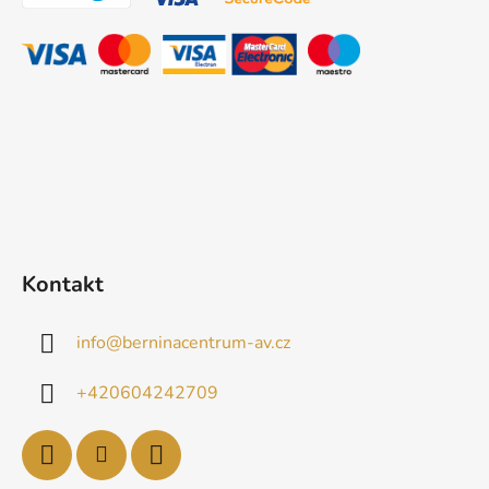
a
t
í
Kontakt
info
@
berninacentrum-av.cz
+420604242709