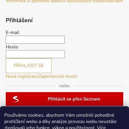
Informace o zpětném odběru vysloužilých elektrozařízení
Přihlášení
E-mail
Heslo
PŘIHLÁSIT SE
Nová registrace
Zapomenuté heslo
nebo
Přihlásit se přes Seznam
Používáme cookies, abychom Vám umožnili pohodlné
prohlížení webu a díky analýze provozu webu neustále
zlepšovali jeho funkce, výkon a použitelnost.
Více