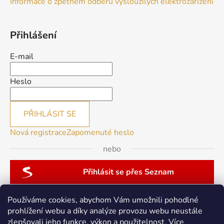
Informace o zpětném odběru vysloužilých elektrozařízení
Přihlášení
E-mail
Heslo
PŘIHLÁSIT SE
Nová registrace
Zapomenuté heslo
nebo
Přihlásit se přes Seznam
Používáme cookies, abychom Vám umožnili pohodlné
prohlížení webu a díky analýze provozu webu neustále
zlepšovali jeho funkce, výkon a použitelnost.
Více