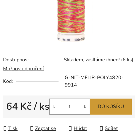
Dostupnost
Skladem, zasíláme ihned!
(6 ks)
Možnosti doručení
G-NIT-MELIR-POLY4820-
Kód:
9914
64 Kč
/ ks
DO KOŠÍKU
Měrná cena:
Tisk
Zeptat se
Hlídat
Sdílet