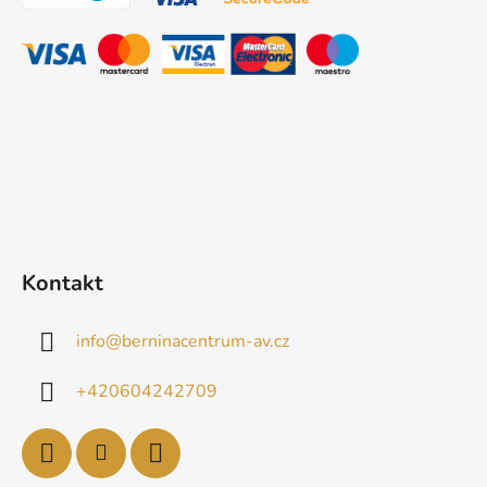
a
t
í
Kontakt
info
@
berninacentrum-av.cz
+420604242709