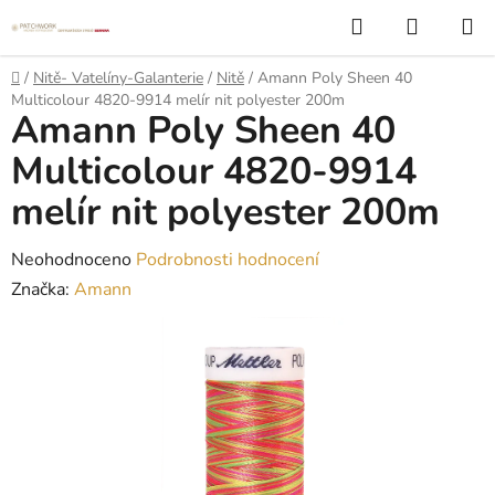
Přejít
Hledat
NÁKUP
na
KOŠÍK
obsah
Domů
/
Nitě- Vatelíny-Galanterie
/
Nitě
/
Amann Poly Sheen 40
Multicolour 4820-9914 melír nit polyester 200m
Amann Poly Sheen 40
Multicolour 4820-9914
melír nit polyester 200m
Průměrné
Neohodnoceno
Podrobnosti hodnocení
hodnocení
Značka:
Amann
produktu
je
0,0
z
5
hvězdiček.