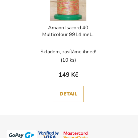
Amann Isacord 40
Multicolour 9914 melír
nit polyester 1000m
Skladem, zasíláme ihned!
(10 ks)
149 Kč
DETAIL
Z
á
p