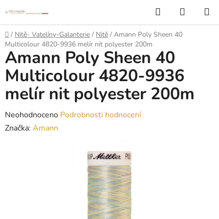
Přejít
Hledat
NÁKUP
na
KOŠÍK
obsah
Domů
/
Nitě- Vatelíny-Galanterie
/
Nitě
/
Amann Poly Sheen 40
Multicolour 4820-9936 melír nit polyester 200m
Amann Poly Sheen 40
Multicolour 4820-9936
melír nit polyester 200m
Průměrné
Neohodnoceno
Podrobnosti hodnocení
hodnocení
Značka:
Amann
produktu
je
0,0
z
5
hvězdiček.