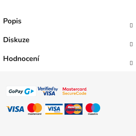
Popis
Diskuze
Hodnocení
Z
á
p
a
t
í