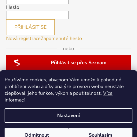
Heslo
PŘIHLÁSIT SE
Nová registrace
Zapomenuté heslo
nebo
Přihlásit se přes Seznam
Používáme cookies, abychom Vám umožnili pohodlné
prohlížení webu a díky analýze provozu webu neustále
zlepšovali jeho funkce, výkon a použitelnost.
Více
patchwork-aja.cz
informací
Nastavení
Vytvořil Shoptet
Odmítnout
Souhlasím
Copyright 2026
berninacentrum-av.cz
. Všechna práva