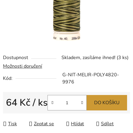
Dostupnost
Skladem, zasíláme ihned!
(3 ks)
Možnosti doručení
G-NIT-MELIR-POLY4820-
Kód:
9976
64 Kč
/ ks
DO KOŠÍKU
Měrná cena:
Tisk
Zeptat se
Hlídat
Sdílet