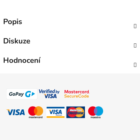
Popis
Diskuze
Hodnocení
Z
á
p
a
t
í