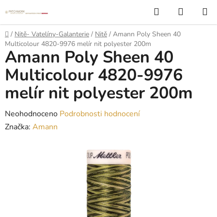
Přejít
Hledat
NÁKUP
na
KOŠÍK
obsah
Domů
/
Nitě- Vatelíny-Galanterie
/
Nitě
/
Amann Poly Sheen 40
Multicolour 4820-9976 melír nit polyester 200m
Amann Poly Sheen 40
Multicolour 4820-9976
melír nit polyester 200m
Průměrné
Neohodnoceno
Podrobnosti hodnocení
hodnocení
Značka:
Amann
produktu
je
0,0
z
5
hvězdiček.