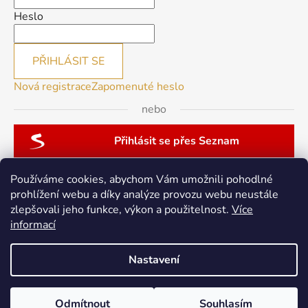
Heslo
PŘIHLÁSIT SE
Nová registrace
Zapomenuté heslo
nebo
Přihlásit se přes Seznam
Používáme cookies, abychom Vám umožnili pohodlné
prohlížení webu a díky analýze provozu webu neustále
zlepšovali jeho funkce, výkon a použitelnost.
Více
patchwork-aja.cz
informací
Nastavení
Vytvořil Shoptet
Odmítnout
Souhlasím
Copyright 2026
berninacentrum-av.cz
. Všechna práva