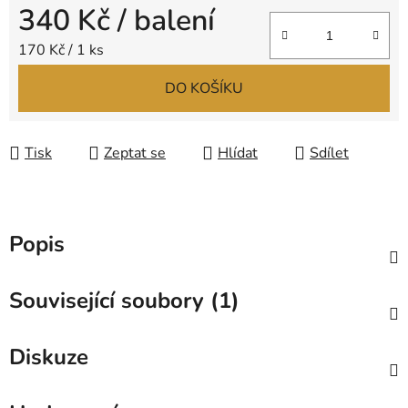
340 Kč
/ balení
Měrná cena:
170 Kč / 1 ks
DO KOŠÍKU
Tisk
Zeptat se
Hlídat
Sdílet
Popis
Související soubory (1)
Diskuze