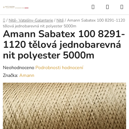
Přejít
Hledat
NÁKUP
na
KOŠÍK
obsah
Domů
/
Nitě- Vatelíny-Galanterie
/
Nitě
/
Amann Sabatex 100 8291-1120
tělová jednobarevná nit polyester 5000m
Amann Sabatex 100 8291-
1120 tělová jednobarevná
nit polyester 5000m
Průměrné
Neohodnoceno
Podrobnosti hodnocení
hodnocení
Značka:
Amann
produktu
je
0,0
z
5
hvězdiček.