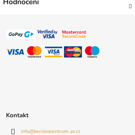
Hodnocení
Z
á
p
a
t
í
Kontakt
info
@
berninacentrum-av.cz