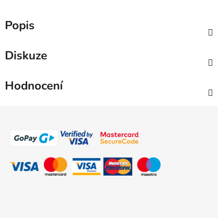
Popis
Diskuze
Hodnocení
Z
á
p
a
t
í