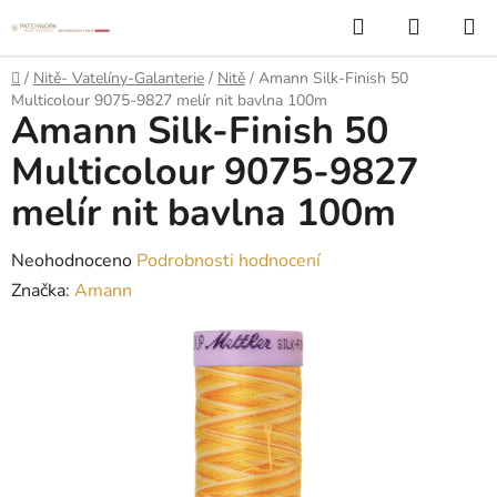
Přejít
Hledat
NÁKUP
na
KOŠÍK
obsah
Domů
/
Nitě- Vatelíny-Galanterie
/
Nitě
/
Amann Silk-Finish 50
Multicolour 9075-9827 melír nit bavlna 100m
Amann Silk-Finish 50
Multicolour 9075-9827
melír nit bavlna 100m
Průměrné
Neohodnoceno
Podrobnosti hodnocení
hodnocení
Značka:
Amann
produktu
je
0,0
z
5
hvězdiček.