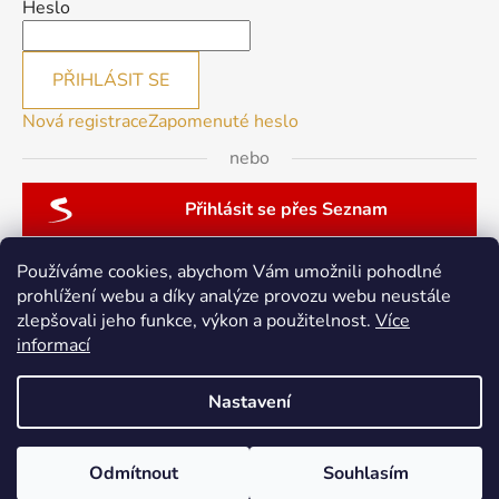
Heslo
PŘIHLÁSIT SE
Nová registrace
Zapomenuté heslo
nebo
Přihlásit se přes Seznam
Používáme cookies, abychom Vám umožnili pohodlné
prohlížení webu a díky analýze provozu webu neustále
zlepšovali jeho funkce, výkon a použitelnost.
Více
patchwork-aja.cz
informací
Nastavení
Vytvořil Shoptet
Odmítnout
Souhlasím
Copyright 2026
berninacentrum-av.cz
. Všechna práva