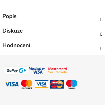
Popis
Diskuze
Hodnocení
Z
á
p
a
t
í