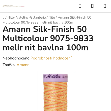
Přejít
Hledat
NÁKUP
na
KOŠÍK
obsah
Domů
/
Nitě- Vatelíny-Galanterie
/
Nitě
/
Amann Silk-Finish 50
Multicolour 9075-9833 melír nit bavlna 100m
Amann Silk-Finish 50
Multicolour 9075-9833
melír nit bavlna 100m
Průměrné
Neohodnoceno
Podrobnosti hodnocení
hodnocení
Značka:
Amann
produktu
je
0,0
z
5
hvězdiček.