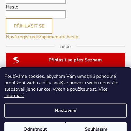
Heslo
PŘIHLÁSIT SE
Nová registrace
Zapomenuté heslo
nebo
Přihlásit se přes Seznam
Používáme cookies, abychom Vám umožnili pohodlné
prohlížení webu a díky analýze provozu webu neustále
zlepšovali jeho funkce, výkon a použitelnost.
Více
patchwork-aja.cz
informací
Nastavení
Vytvořil Shoptet
Odmítnout
Souhlasím
Copyright 2026
berninacentrum-av.cz
. Všechna práva