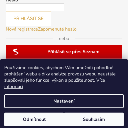
Heslo
PŘIHLÁSIT SE
Nová registrace
Zapomenuté heslo
nebo
Přihlásit se přes Seznam
Používáme cookies, abychom Vám umožnili pohodlné
prohlížení webu a díky analýze provozu webu neustále
zlepšovali jeho funkce, výkon a použitelnost.
Více
patchwork-aja.cz
informací
Nastavení
Vytvořil Shoptet
Odmítnout
Souhlasím
Copyright 2026
berninacentrum-av.cz
. Všechna práva
vyhrazena.
Upravit nastavení cookies