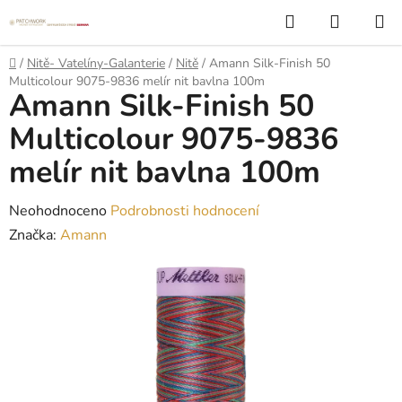
Přejít
Hledat
NÁKUP
na
KOŠÍK
obsah
Domů
/
Nitě- Vatelíny-Galanterie
/
Nitě
/
Amann Silk-Finish 50
Multicolour 9075-9836 melír nit bavlna 100m
Amann Silk-Finish 50
Multicolour 9075-9836
melír nit bavlna 100m
Průměrné
Neohodnoceno
Podrobnosti hodnocení
hodnocení
Značka:
Amann
produktu
je
0,0
z
5
hvězdiček.