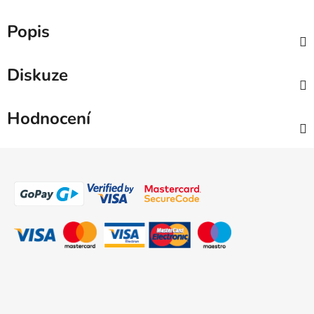
Popis
Diskuze
Hodnocení
Z
á
p
a
t
í