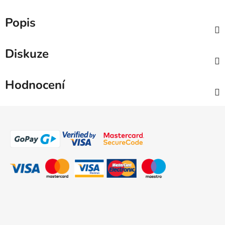
Popis
Diskuze
Hodnocení
Z
á
p
a
t
í