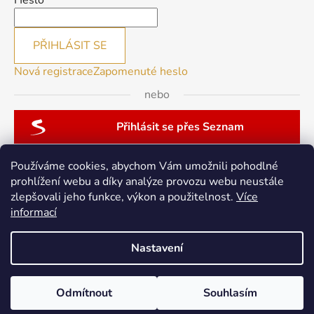
Heslo
PŘIHLÁSIT SE
Nová registrace
Zapomenuté heslo
nebo
Přihlásit se přes Seznam
Používáme cookies, abychom Vám umožnili pohodlné
prohlížení webu a díky analýze provozu webu neustále
zlepšovali jeho funkce, výkon a použitelnost.
Více
patchwork-aja.cz
informací
Nastavení
Vytvořil Shoptet
Odmítnout
Souhlasím
Copyright 2026
berninacentrum-av.cz
. Všechna práva
vyhrazena.
Upravit nastavení cookies