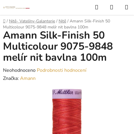
Přejít
Hledat
NÁKUP
na
KOŠÍK
obsah
Domů
/
Nitě- Vatelíny-Galanterie
/
Nitě
/
Amann Silk-Finish 50
Multicolour 9075-9848 melír nit bavlna 100m
Amann Silk-Finish 50
Multicolour 9075-9848
melír nit bavlna 100m
Průměrné
Neohodnoceno
Podrobnosti hodnocení
hodnocení
Značka:
Amann
produktu
je
0,0
z
5
hvězdiček.