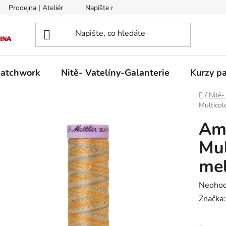
Prodejna | Ateliér
Napište nám
Zasílání na Slovensko a 
patchwork
Nitě- Vatelíny-Galanterie
Kurzy pa
Domů
/
Nitě-
Multicol
Ama
Mul
mel
Průměr
Neoho
hodnoc
Značka
produk
je