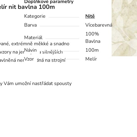
Doplňkové parametry
lír nit bavlna 100m
Kategorie
Nitě
Barva
Vícebarevná
100%
Materiál
Bavlna
ované, extrémně měkké a snadno
Návin
100m
vzory na jemných a silnějších
Vzor
Melír
bavlněná není vhodná na strojní
ny Vám umožní nastřádat spousty