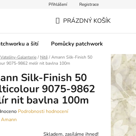
Přihlášení
Registrace
do Polska
Blog
Obchodní podmínky
Podmínky ochran
PRÁZDNÝ KOŠÍK
NÁKUPNÍ
KOŠÍK
tchworku a šití
Pomůcky patchwork
Overloc
 Vatelíny-Galanterie
/
Nitě
/
Amann Silk-Finish 50
our 9075-9862 melír nit bavlna 100m
nn Silk-Finish 50
ticolour 9075-9862
ír nit bavlna 100m
né
dnoceno
Podrobnosti hodnocení
ení
:
Amann
tu
Skladem, zasíláme ihned!