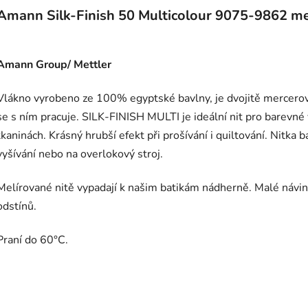
Amann Silk-Finish 50 Multicolour 9075-9862 me
Amann Group/ Mettler
Vlákno vyrobeno ze 100% egyptské bavlny, je dvojitě mercer
se s ním pracuje. SILK-FINISH MULTI je ideální nit pro barevné 
tkaninách. Krásný hrubší efekt při prošívání i quiltování. Nitka 
vyšívání nebo na overlokový stroj.
Melírované nitě vypadají k našim batikám nádherně. Malé návi
odstínů.
Praní do 60°C.