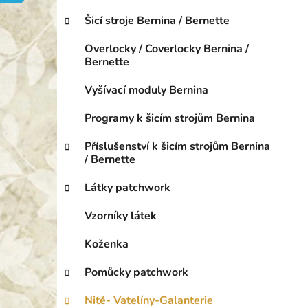
o
p
r
Šicí stroje Bernina / Bernette
a
i
n
e
Overlocky / Coverlocky Bernina /
e
Bernette
l
Vyšívací moduly Bernina
Programy k šicím strojům Bernina
Příslušenství k šicím strojům Bernina
/ Bernette
Látky patchwork
Vzorníky látek
Koženka
Pomůcky patchwork
Nitě- Vatelíny-Galanterie