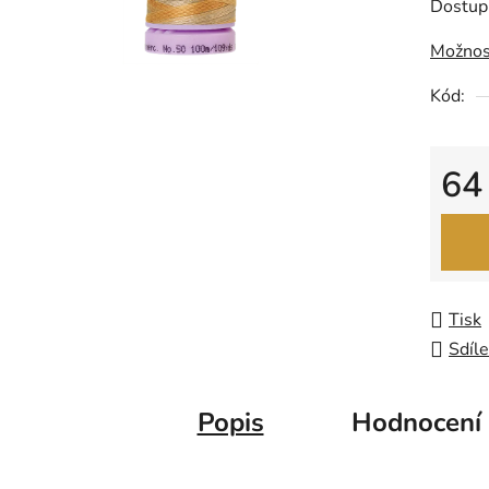
Dostup
0,0
Možnos
z
5
Kód:
hvězdič
64
Měrná
Tisk
Sdíle
Popis
Hodnocení