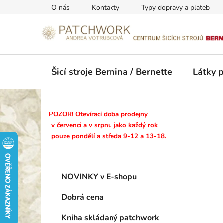
Přejít
O nás
Kontakty
Typy dopravy a plateb
na
obsah
Šicí stroje Bernina / Bernette
Látky 
P
POZOR! Otevírací doba prodejny
o
v červenci a v srpnu jako každý rok
pouze pondělí a středa 9-12 a 13-18.
s
t
r
K
Přeskočit
a
NOVINKY v E-shopu
a
kategorie
n
t
Dobrá cena
n
e
g
í
Kniha skládaný patchwork