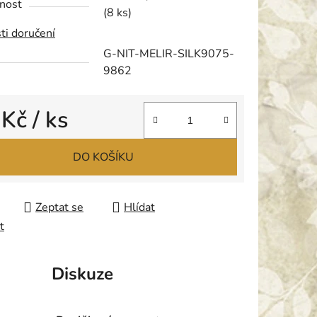
nost
(8 ks)
ti doručení
G-NIT-MELIR-SILK9075-
9862
ek.
 Kč
/ ks
 cena:
DO KOŠÍKU
Zeptat se
Hlídat
t
Diskuze