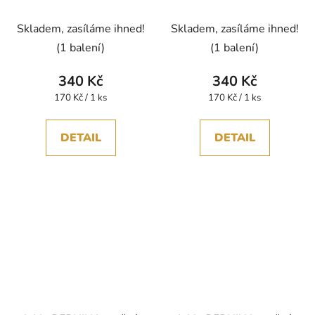
jednobarevná nit
jednobarevná nit
polyester 5000m
polyester 5000m
Skladem, zasíláme ihned!
Skladem, zasíláme ihned!
(1 balení)
(1 balení)
340 Kč
340 Kč
Měrná
Měrná
170 Kč / 1 ks
170 Kč / 1 ks
cena:
cena:
DETAIL
DETAIL