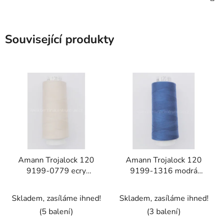
Související produkty
Amann Trojalock 120
Amann Trojalock 120
9199-0779 ecry
9199-1316 modrá
jednobarevná
jednobarevná
overlocková nit
overlocková nit
Skladem, zasíláme ihned!
Skladem, zasíláme ihned!
polyester 2500m
polyester 2500m
(5 balení)
(3 balení)