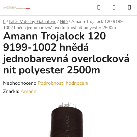
Přejít
Hledat
NÁKUP
na
KOŠÍK
obsah
Domů
/
Nitě- Vatelíny-Galanterie
/
Nitě
/
Amann Trojalock 120 9199-
1002 hnědá jednobarevná overlocková nit polyester 2500m
Amann Trojalock 120
9199-1002 hnědá
jednobarevná overlocková
nit polyester 2500m
Průměrné
Neohodnoceno
Podrobnosti hodnocení
hodnocení
Značka:
Amann
produktu
je
0,0
z
5