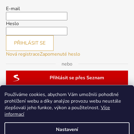
E-mail
Heslo
PŘIHLÁSIT SE
Nová registrace
Zapomenuté heslo
nebo
Přihlásit se přes Seznam
Používáme cookies, abychom Vám umožnili pohodlné
prohlížení webu a díky analýze provozu webu neustále
zlepšovali jeho funkce, výkon a použitelnost.
Více
patchwork-aja.cz
informací
Nastavení