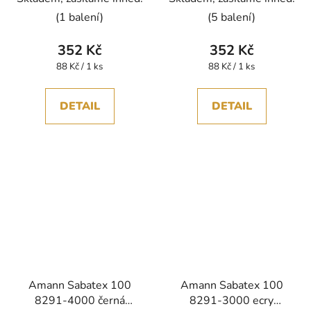
polyester 2500m
polyester 2500m
(1 balení)
(5 balení)
352 Kč
352 Kč
Měrná
Měrná
88 Kč / 1 ks
88 Kč / 1 ks
cena:
cena:
DETAIL
DETAIL
Amann Sabatex 100
Amann Sabatex 100
8291-4000 černá
8291-3000 ecry