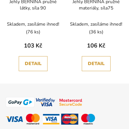
Jehly BERNINA pružné
Jehly BERNINA pružné
látky, síla 90
materiály, síla75
Skladem, zasíláme ihned!
Skladem, zasíláme ihned!
(76 ks)
(36 ks)
103 Kč
106 Kč
DETAIL
DETAIL
Z
á
p
a
t
í