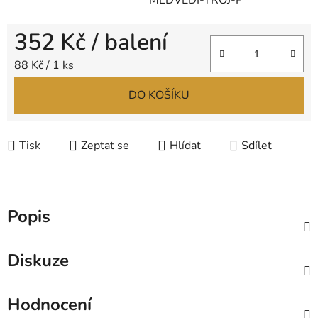
MEDVEDI-TROJ-P
352 Kč
/ balení
Měrná cena:
88 Kč / 1 ks
DO KOŠÍKU
Tisk
Zeptat se
Hlídat
Sdílet
Popis
Diskuze
Hodnocení