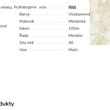
Kategorie
Nitě
D efektu. Praním a žehlením
Barva
Vícebarevná
Materiál
Metalická
žové
Návin
100m
Řada
Metallic
Síla nitě
40
Vzor
Melír
odukty