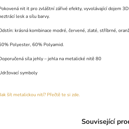
Pokovená nit it pro zvláštní zářivé efekty, vyvolávající dojem 3
neztrácí lesk a sílu barvy.
Odstín: krásná kombinace modré, červené, zlaté, stříbrné, oran
60% Polyester, 60% Polyamid.
Doporučená síla jehly – jehla na metalické nitě 80
Udržovací symboly
Jak šít metalickou nití? Přečtě te si zde.
Související pr