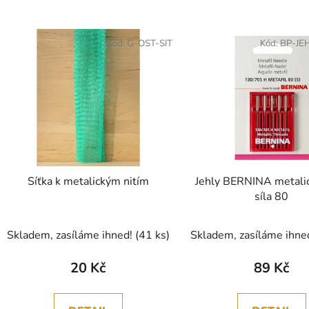
Kód:
G-OST-SIT
Kód:
BP-JE
Síťka k metalickým nitím
Jehly BERNINA metalic
síla 80
Skladem, zasíláme ihned!
(41 ks)
Skladem, zasíláme ihne
20 Kč
89 Kč