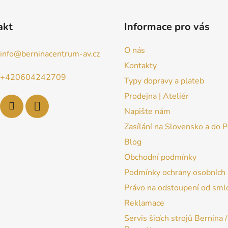
akt
Informace pro vás
O nás
info
@
berninacentrum-av.cz
Kontakty
+420604242709
Typy dopravy a plateb
Prodejna | Ateliér
Napište nám
Zasílání na Slovensko a do 
Blog
Obchodní podmínky
Podmínky ochrany osobních 
Právo na odstoupení od sml
Reklamace
Servis šicích strojů Bernina /