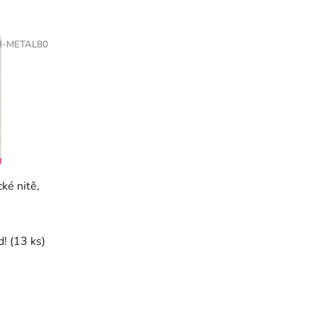
H-METAL80
ké nitě,
d!
(13 ks)