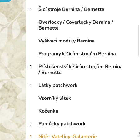
o
p
r
Šicí stroje Bernina / Bernette
a
i
n
e
Overlocky / Coverlocky Bernina /
e
Bernette
l
Vyšívací moduly Bernina
Programy k šicím strojům Bernina
Příslušenství k šicím strojům Bernina
/ Bernette
Látky patchwork
Vzorníky látek
Koženka
Pomůcky patchwork
Nitě- Vatelíny-Galanterie