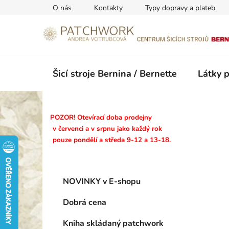
Přejít
O nás
Kontakty
Typy dopravy a plateb
na
obsah
Šicí stroje Bernina / Bernette
Látky 
P
POZOR! Otevírací doba prodejny
o
v červenci a v srpnu jako každý rok
pouze pondělí a středa 9-12 a 13-18.
s
t
r
K
Přeskočit
a
NOVINKY v E-shopu
a
kategorie
n
t
Dobrá cena
n
e
g
í
Kniha skládaný patchwork