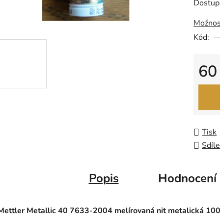
Dostup
0,0
Možnos
z
Kód:
5
hvězdič
60
Měrná
Tisk
Sdíle
Popis
Hodnocení
Mettler Metallic 40 7633-2004 melírovaná nit metalická 10