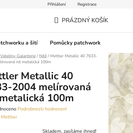
Přihlášení
Registrace
do Polska
Blog
Obchodní podmínky
Podmínky ochran
PRÁZDNÝ KOŠÍK
NÁKUPNÍ
KOŠÍK
tchworku a šití
Pomůcky patchwork
Overloc
 Vatelíny-Galanterie
/
Nitě
/
Mettler Metallic 40 7633-
írovaná nit metalická 100m
tler Metallic 40
33-2004 melírovaná
 metalická 100m
né
dnoceno
Podrobnosti hodnocení
ení
:
Mettler
tu
Skladem, zasíláme ihned!