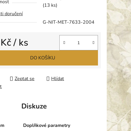
nost
(13 ks)
ti doručení
G-NIT-MET-7633-2004
ek.
 Kč
/ ks
 cena:
DO KOŠÍKU
Zeptat se
Hlídat
t
Diskuze
0m
Doplňkové parametry