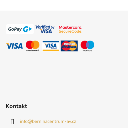
Z
á
p
a
t
í
Kontakt
info
@
berninacentrum-av.cz