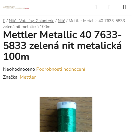
Přejít
Hledat
NÁKUP
na
KOŠÍK
obsah
Domů
/
Nitě- Vatelíny-Galanterie
/
Nitě
/
Mettler Metallic 40 7633-5833
zelená nit metalická 100m
Mettler Metallic 40 7633-
5833 zelená nit metalická
100m
Průměrné
Neohodnoceno
Podrobnosti hodnocení
hodnocení
Značka:
Mettler
produktu
je
0,0
z
5
hvězdiček.