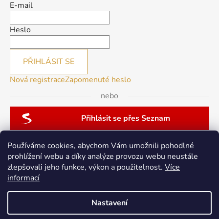
E-mail
Heslo
PŘIHLÁSIT SE
Nová registrace
Zapomenuté heslo
nebo
Přihlásit se přes Seznam
Používáme cookies, abychom Vám umožnili pohodlné
prohlížení webu a díky analýze provozu webu neustále
zlepšovali jeho funkce, výkon a použitelnost.
Více
patchwork-aja.cz
informací
Nastavení