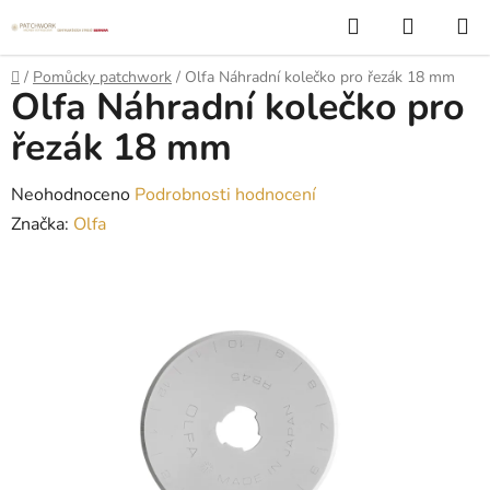
Přejít
Hledat
NÁKUP
na
KOŠÍK
obsah
Domů
/
Pomůcky patchwork
/
Olfa Náhradní kolečko pro řezák 18 mm
Olfa Náhradní kolečko pro
řezák 18 mm
Průměrné
Neohodnoceno
Podrobnosti hodnocení
hodnocení
Značka:
Olfa
produktu
je
0,0
z
5
hvězdiček.