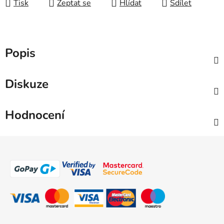
Tisk
Zeptat se
Hlídat
Sdílet
Popis
Diskuze
Hodnocení
Z
á
p
a
t
í