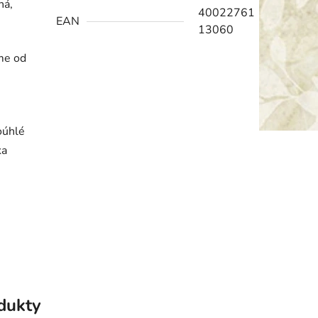
ná,
40022761
EAN
13060
me od
oúhlé
ka
e
odukty