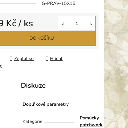
G-PRAV-15X15
ek.
9 Kč
/ ks
 cena:
DO KOŠÍKU
Zeptat se
Hlídat
t
Diskuze
Doplňkové parametry
Pomůcky
Kategorie
patchwork