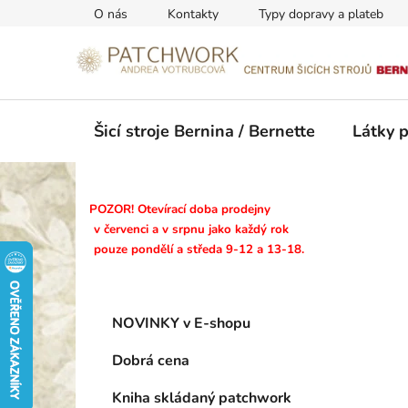
Přejít
O nás
Kontakty
Typy dopravy a plateb
na
obsah
Šicí stroje Bernina / Bernette
Látky 
P
POZOR! Otevírací doba prodejny
o
v červenci a v srpnu jako každý rok
pouze pondělí a středa 9-12 a 13-18.
s
t
r
K
Přeskočit
a
NOVINKY v E-shopu
a
kategorie
n
t
Dobrá cena
n
e
g
í
Kniha skládaný patchwork