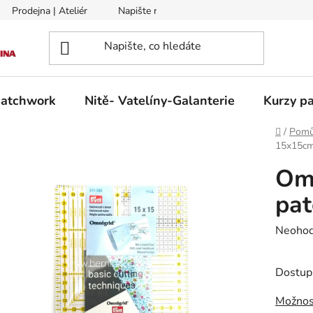
Prodejna | Ateliér
Napište nám
Zasílání na Slovensko a 
patchwork
Nitě- Vatelíny-Galanterie
Kurzy pa
Domů
/
Pomů
15x15c
Omn
pa
Průměr
Neoho
hodnoc
produk
Dostup
je
Možnos
0,0