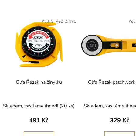
Kód:
G-REZ-ZINYL
Kód
Olfa Řezák na žinylku
Olfa Řezák patchwo
Skladem, zasíláme ihned!
(20 ks)
Skladem, zasíláme ihne
491 Kč
329 Kč