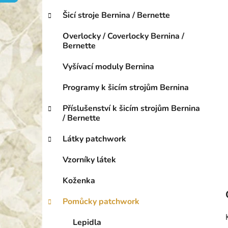
o
p
r
Šicí stroje Bernina / Bernette
a
i
n
e
Overlocky / Coverlocky Bernina /
e
Bernette
l
Vyšívací moduly Bernina
Programy k šicím strojům Bernina
Příslušenství k šicím strojům Bernina
/ Bernette
Látky patchwork
Vzorníky látek
Koženka
Pomůcky patchwork
Lepidla