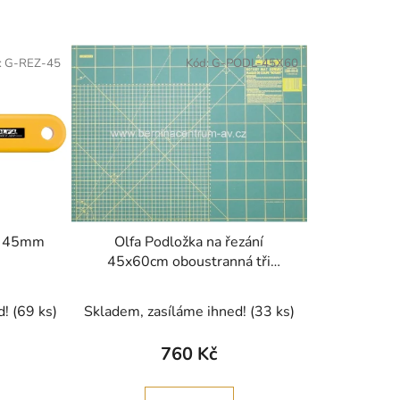
:
G-REZ-45
Kód:
G-PODL-45X60
rk 45mm
Olfa Podložka na řezání
45x60cm oboustranná tři
vrstvy, tloušťka 1,6mm
d!
(69 ks)
Skladem, zasíláme ihned!
(33 ks)
760 Kč