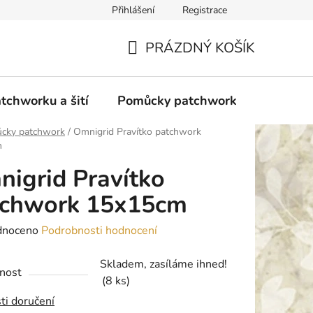
Přihlášení
Registrace
do Polska
Blog
Obchodní podmínky
Podmínky ochran
PRÁZDNÝ KOŠÍK
NÁKUPNÍ
KOŠÍK
tchworku a šití
Pomůcky patchwork
Overloc
cky patchwork
/
Omnigrid Pravítko patchwork
m
igrid Pravítko
tchwork 15x15cm
né
dnoceno
Podrobnosti hodnocení
ení
Skladem, zasíláme ihned!
tu
nost
(8 ks)
ti doručení