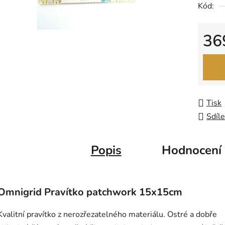
Kód:
z
5
hvězdič
36
Měrná
Tisk
Sdíle
Popis
Hodnocení
Omnigrid Pravítko patchwork 15x15cm
Kvalitní pravítko z nerozřezatelného materiálu. Ostré a dobře