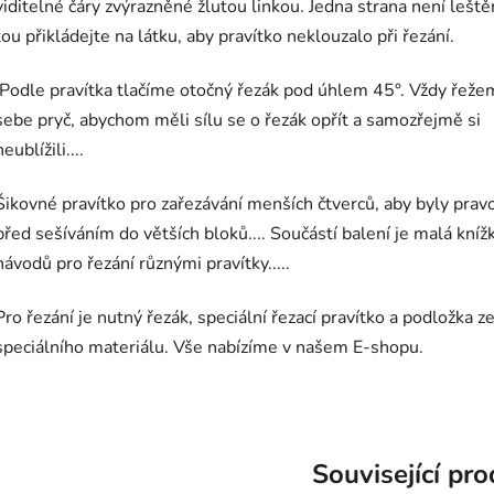
viditelné čáry zvýrazněné žlutou linkou. Jedna strana není leště
tou přikládejte na látku, aby pravítko neklouzalo při řezání.
Podle pravítka tlačíme otočný řezák pod úhlem 45°. Vždy řeže
sebe pryč, abychom měli sílu se o řezák opřít a samozřejmě si
neublížili....
Šikovné pravítko pro zařezávání menších čtverců, aby byly prav
před sešíváním do větších bloků.... Součástí balení je malá kníž
návodů pro řezání různými pravítky.....
Pro řezání je nutný řezák, speciální řezací pravítko a podložka z
speciálního materiálu. Vše nabízíme v našem E-shopu.
Související pr