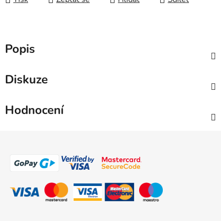
Popis
Diskuze
Hodnocení
Z
á
p
a
t
í