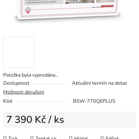
Položka byla vyprodána…
Dostupnost
Aktuální termín na dotaz
Možnosti doručení
Kód:
BSW-770QEPLUS
7 390 Kč
/ ks
Měrná cena:
Tisk
Zeptat se
Hlídat
Sdílet