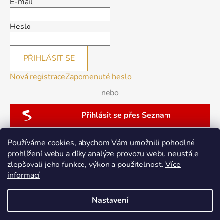
E-mail
Heslo
PŘIHLÁSIT SE
Nová registrace
Zapomenuté heslo
nebo
Přihlásit se přes Seznam
Používáme cookies, abychom Vám umožnili pohodlné
prohlížení webu a díky analýze provozu webu neustále
zlepšovali jeho funkce, výkon a použitelnost.
Více
patchwork-aja.cz
informací
Nastavení