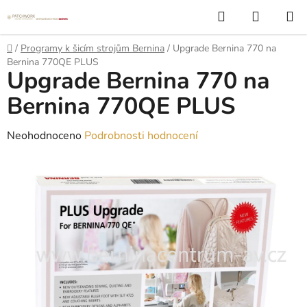
Přejít
Hledat
NÁKUP
na
KOŠÍK
obsah
Domů
/
Programy k šicím strojům Bernina
/
Upgrade Bernina 770 na
Bernina 770QE PLUS
Upgrade Bernina 770 na
Bernina 770QE PLUS
Průměrné
Neohodnoceno
Podrobnosti hodnocení
hodnocení
produktu
je
0,0
z
5
hvězdiček.