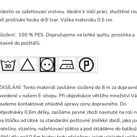
Vatelín se zažehlovací vrstvou. Ideální k Vaší práci, zhuštěné ro
při prošívání hezky drží tvar. Výška materiálu 0,5 cm.
Složení: 100 % PES. Dopručujeme na lehké quilty, prostírka a
hlavně do polštářů.
ZASÍLÁNÍ: Tento materiál zasíláme složený do 8 m za dopravn
uvedené v našem E-shopu. Při objednávce většího množství Vá
budeme kontaktovat ohledně úpravy ceny dopravného. Do
objednávky 0,6m délky, zasíláme pevné zboží navinuté na roli 
na štůčku od látek za standardní poštovné (měkké zboží, jako j
vatelíny, vlizelíny, nažehlovací plátna a pod skládáme do balíku)