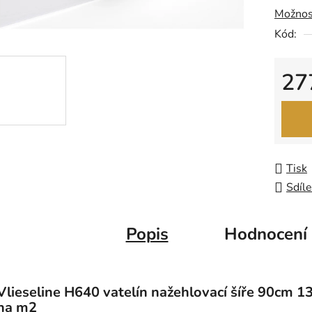
Možnos
0,0
Kód:
z
5
hvězdič
27
Měrná
Tisk
Sdíle
Popis
Hodnocení
Vlieseline H640 vatelín nažehlovací šíře 90cm 1
na m2