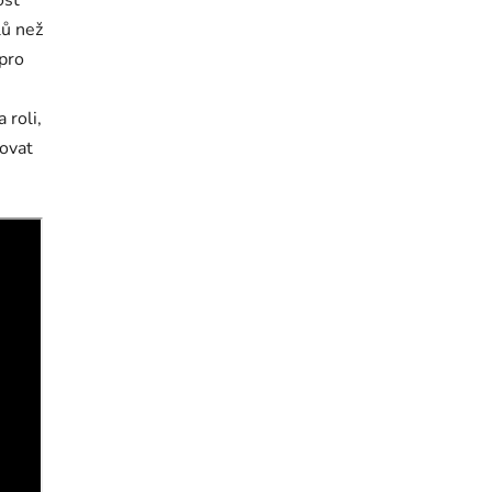
ost
lů než
 pro
 roli,
tovat