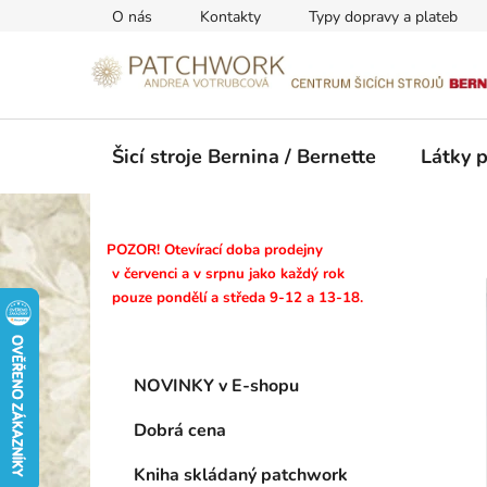
Přejít
O nás
Kontakty
Typy dopravy a plateb
na
obsah
Šicí stroje Bernina / Bernette
Látky 
P
POZOR! Otevírací doba prodejny
o
v červenci a v srpnu jako každý rok
pouze pondělí a středa 9-12 a 13-18.
s
t
r
K
Přeskočit
a
NOVINKY v E-shopu
a
kategorie
n
t
Dobrá cena
n
e
g
í
Kniha skládaný patchwork