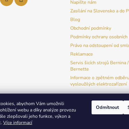
Napište nám
Zasílání na Slovensko a do 
Blog
Obchodní podmínky
Podmínky ochrany osobních 
Právo na odstoupení od sml
Reklamace
Servis šicích strojů Bernina /
Bernette
Informace o zpětném odběr
vysloužilých elektrozařízení
cookies, abychom Vám umožnili
Odmítnout
ohlížení webu a díky analýze provozu
patchwork-aja.cz
le zlepšovali jeho funkce, výkon a
t.
Více informací