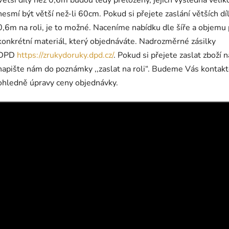
Větší díly než 0,6m budou tedy přeloženy, jejich výsledná velik
nesmí být větší než-li 60cm. Pokud si přejete zaslání větších dí
0,6m na roli, je to možné. Naceníme nabídku dle šíře a objemu
konkrétní materiál, který objednáváte. Nadrozměrné zásilky
DPD
https://zrukydoruky.dpd.cz/
. Pokud si přejete zaslat zboží na
napište nám do poznámky ,,zaslat na roli“. Budeme Vás kontak
ohledně úpravy ceny objednávky.