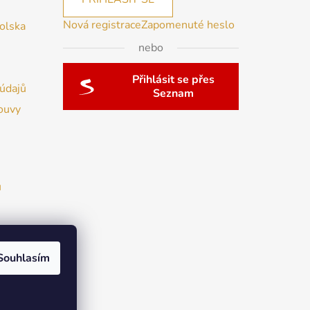
Nová registrace
Zapomenuté heslo
Polska
nebo
Přihlásit se přes
údajů
Seznam
ouvy
u
Souhlasím