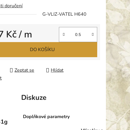
ti doručení
G-VLIZ-VATEL H640
ek.
7 Kč
/ m
 cena:
DO KOŠÍKU
Zeptat se
Hlídat
t
Diskuze
Doplňkové parametry
31g