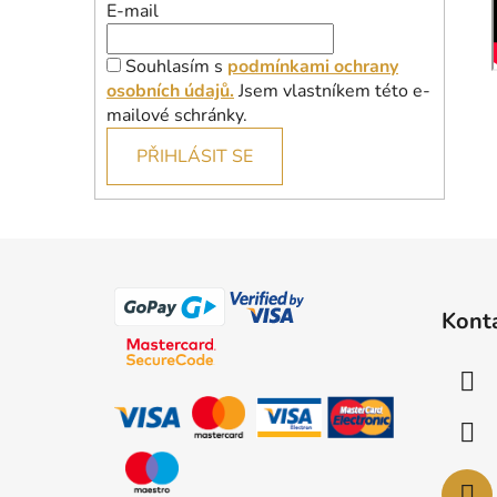
E-mail
Souhlasím s
podmínkami ochrany
osobních údajů.
Jsem vlastníkem této e-
mailové schránky.
PŘIHLÁSIT SE
Z
á
Kont
p
a
t
í