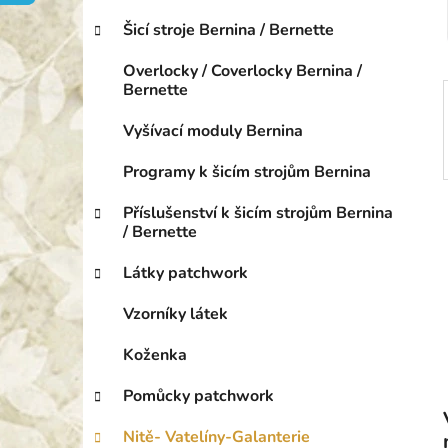
o
p
r
Šicí stroje Bernina / Bernette
a
i
n
e
Overlocky / Coverlocky Bernina /
e
Bernette
l
Vyšívací moduly Bernina
Programy k šicím strojům Bernina
Příslušenství k šicím strojům Bernina
/ Bernette
Látky patchwork
Vzorníky látek
Koženka
Pomůcky patchwork
Nitě- Vatelíny-Galanterie