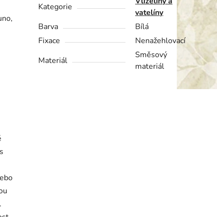
Vlizelíny a
Kategorie
vatelíny
uno,
Barva
Bílá
Fixace
Nenažehlovací
Směsový
Materiál
materiál
é
s
nebo
sou
.