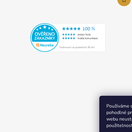
Používáme 
pohodlné pr
webu neustá
použitelnos