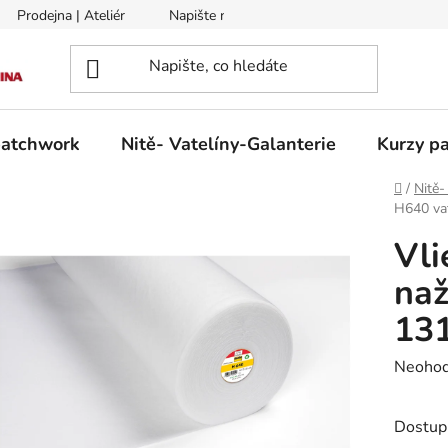
Prodejna | Ateliér
Napište nám
Zasílání na Slovensko a 
patchwork
Nitě- Vatelíny-Galanterie
Kurzy pa
Domů
/
Nitě-
H640 vat
Vli
naž
13
Průměr
Neoho
hodnoc
produk
Dostup
je