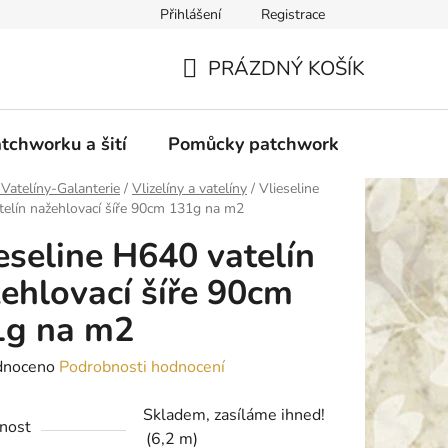
Přihlášení
Registrace
do Polska
Blog
Obchodní podmínky
Podmínky ochran
PRÁZDNÝ KOŠÍK
NÁKUPNÍ
KOŠÍK
tchworku a šití
Pomůcky patchwork
Overloc
 Vatelíny-Galanterie
/
Vlizelíny a vatelíny
/
Vlieseline
elín nažehlovací šíře 90cm 131g na m2
eseline H640 vatelín
ehlovací šíře 90cm
1g na m2
né
dnoceno
Podrobnosti hodnocení
ení
Skladem, zasíláme ihned!
tu
nost
(6,2 m)