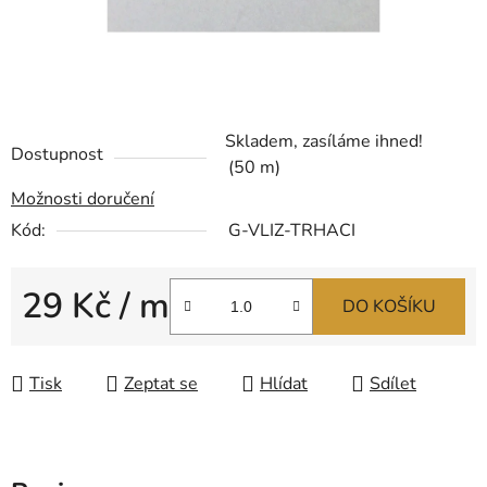
Skladem, zasíláme ihned!
Dostupnost
(50 m)
Možnosti doručení
Kód:
G-VLIZ-TRHACI
29 Kč
/ m
DO KOŠÍKU
Měrná cena:
Tisk
Zeptat se
Hlídat
Sdílet