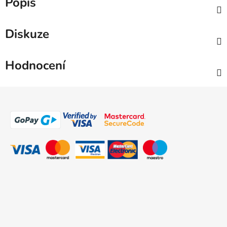
Popis
Diskuze
Hodnocení
Z
á
p
a
t
í