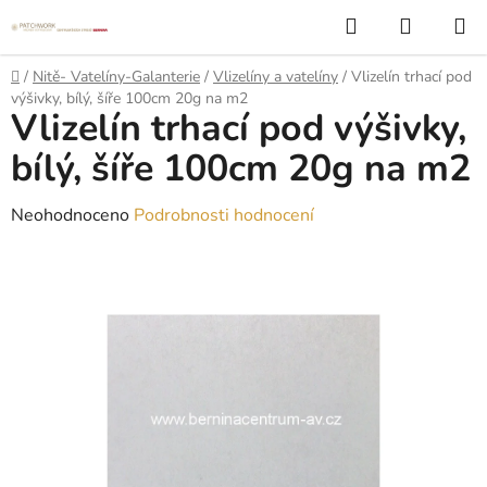
Přejít
Hledat
NÁKUP
na
KOŠÍK
obsah
Domů
/
Nitě- Vatelíny-Galanterie
/
Vlizelíny a vatelíny
/
Vlizelín trhací pod
výšivky, bílý, šíře 100cm 20g na m2
Vlizelín trhací pod výšivky,
bílý, šíře 100cm 20g na m2
Průměrné
Neohodnoceno
Podrobnosti hodnocení
hodnocení
produktu
je
0,0
z
5
hvězdiček.