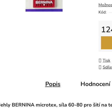
Možnos
0,0
Kód:
z
5
hvězdič
12
Měrná
Tisk
Sdíle
Popis
Hodnocení
Jehly BERNINA microtex, síla 60-80 pro šití na 