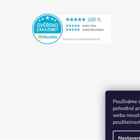
Používáme 
pohodlné pr
webu neustá
použitelnos
Nastaven