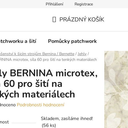
Přihlášení
Registrace
do Polska
Blog
Obchodní podmínky
Podmínky ochran
PRÁZDNÝ KOŠÍK
NÁKUPNÍ
KOŠÍK
tchworku a šití
Pomůcky patchwork
Overloc
ušenství k šicím strojům Bernina / Bernette
/
Jehly
/
RNINA microtex, síla 60 pro šití na tenkých materiálech
ly BERNINA microtex,
a 60 pro šití na
kých materiálech
né
dnoceno
Podrobnosti hodnocení
ení
Skladem, zasíláme ihned!
tu
nost
(56 ks)