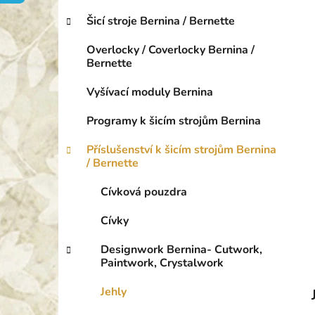
o
p
r
Šicí stroje Bernina / Bernette
a
i
n
e
Overlocky / Coverlocky Bernina /
e
Bernette
l
Vyšívací moduly Bernina
Programy k šicím strojům Bernina
Příslušenství k šicím strojům Bernina
/ Bernette
Cívková pouzdra
Cívky
Designwork Bernina- Cutwork,
Paintwork, Crystalwork
Jehly