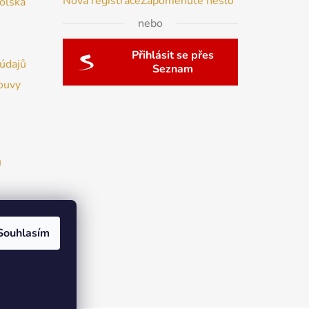
Nová registrace
Zapomenuté heslo
Polska
nebo
Přihlásit se přes
údajů
Seznam
ouvy
u
Souhlasím