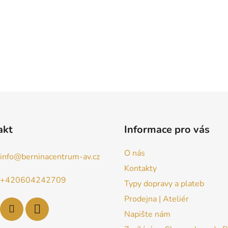
akt
Informace pro vás
O nás
info
@
berninacentrum-av.cz
Kontakty
+420604242709
Typy dopravy a plateb
Prodejna | Ateliér
Napište nám