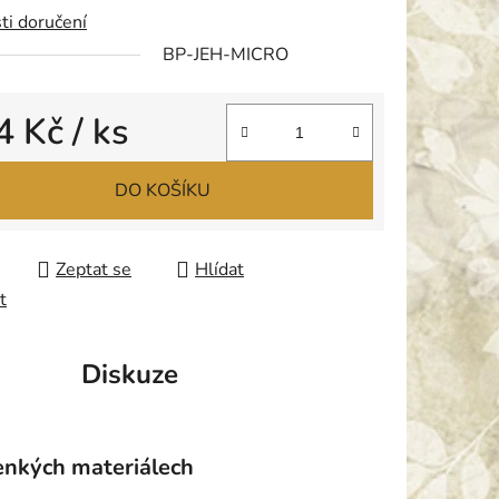
ti doručení
BP-JEH-MICRO
ek.
4 Kč
/ ks
 cena:
DO KOŠÍKU
Zeptat se
Hlídat
t
Diskuze
tenkých materiálech