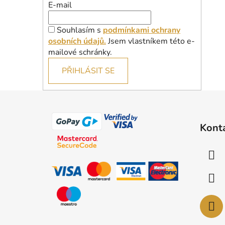
E-mail
Souhlasím s
podmínkami ochrany
osobních údajů.
Jsem vlastníkem této e-
mailové schránky.
PŘIHLÁSIT SE
Z
á
Kont
p
a
t
í