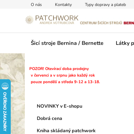
Přejít
O nás
Kontakty
Typy dopravy a plateb
na
obsah
Šicí stroje Bernina / Bernette
Látky 
P
POZOR! Otevírací doba prodejny
o
v červenci a v srpnu jako každý rok
pouze pondělí a středa 9-12 a 13-18.
s
t
r
K
Přeskočit
a
NOVINKY v E-shopu
a
kategorie
n
t
Dobrá cena
n
e
g
í
Kniha skládaný patchwork