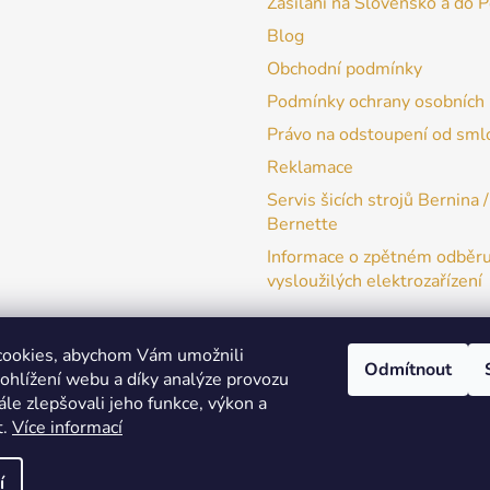
Zasílání na Slovensko a do 
Blog
Obchodní podmínky
Podmínky ochrany osobních 
Právo na odstoupení od sml
Reklamace
Servis šicích strojů Bernina /
Bernette
Informace o zpětném odběr
vysloužilých elektrozařízení
cookies, abychom Vám umožnili
Odmítnout
ohlížení webu a díky analýze provozu
patchwork-aja.cz
le zlepšovali jeho funkce, výkon a
t.
Více informací
í