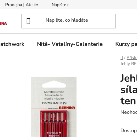
Prodejna | Ateliér
Napište nám
Zasílání na Slovensko a 
patchwork
Nitě- Vatelíny-Galanterie
Kurzy pa
Domů
/
Přísl
Jehly BE
Jeh
síl
ten
Průměr
Neoho
hodnoc
produk
Dostup
je