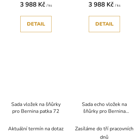
3 988 Kč
3 988 Kč
/ ks
/ ks
DETAIL
DETAIL
Sada vložek na šňůrky
Sada echo vložek na
pro Bernina patka 72
šňůrky pro Bernina
patka 72
Aktuální termín na dotaz
Zasíláme do tří pracovních
dnů