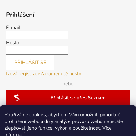
Přihlášení
E-mail
Heslo
PŘIHLÁSIT SE
Nová registrace
Zapomenuté heslo
nebo
Přihlásit se přes Seznam
Používáme cookies, abychom Vám umožnili pohodlné
prohlížení webu a díky analýze provozu webu neustále
zlepšovali jeho funkce, výkon a použitelnost.
Více
patchwork-aja.cz
informací