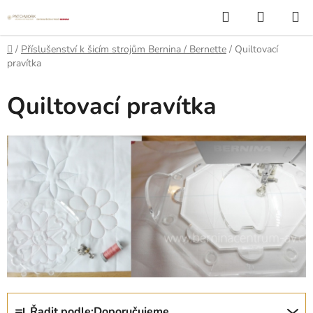
Přejít
Hledat
NÁKUP
na
KOŠÍK
obsah
Domů
/
Příslušenství k šicím strojům Bernina / Bernette
/
Quiltovací
pravítka
Quiltovací pravítka
Ř
Řadit podle:
Doporučujeme