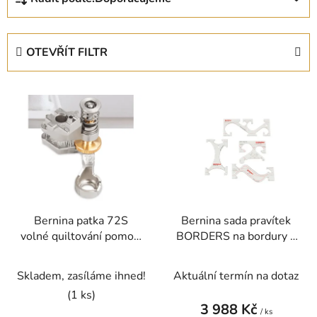
a
z
e
OTEVŘÍT FILTR
n
í
V
p
ý
r
p
o
i
d
s
u
p
k
r
t
Bernina patka 72S
Bernina sada pravítek
o
ů
volné quiltování pomocí
BORDERS na bordury k
d
pravítek
patce 72 na volné
u
quilování
Skladem, zasíláme ihned!
Aktuální termín na dotaz
k
t
(1 ks)
3 988 Kč
ů
/ ks