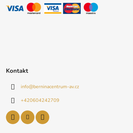
t
í
p
í
r
v
k
y
v
ý
p
i
Kontakt
s
u
info
@
berninacentrum-av.cz
+420604242709