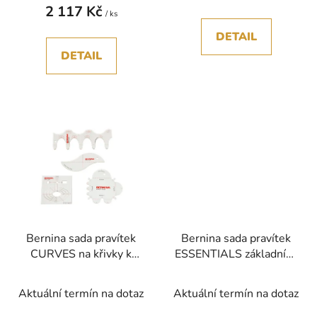
2 117 Kč
/ ks
DETAIL
DETAIL
Bernina sada pravítek
Bernina sada pravítek
CURVES na křivky k
ESSENTIALS základních
patce 72 na volné
k patce 72 na volné
quilování
quilování
Aktuální termín na dotaz
Aktuální termín na dotaz