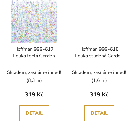
Hoffman 999-617
Hoffman 999-618
Louka teplá Garden
Louka studená Garden
Bliss digi bavlněná látka
Bliss digi bavlněná látka
patchwork
patchwork
Skladem, zasíláme ihned!
Skladem, zasíláme ihned!
(8,3 m)
(1,6 m)
319 Kč
319 Kč
DETAIL
DETAIL