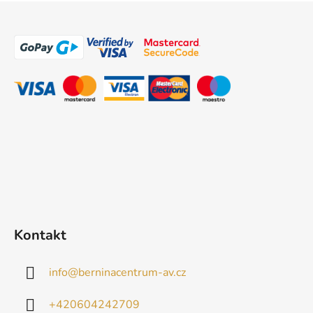
Z
á
p
a
t
í
Kontakt
info
@
berninacentrum-av.cz
+420604242709