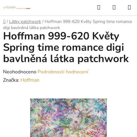
Přejít
Hledat
NÁKUP
na
KOŠÍK
obsah
Domů
/
Látky patchwork
/
Hoffman 999-620 Květy Spring time romance
digi bavlněná látka patchwork
Hoffman 999-620 Květy
Spring time romance digi
bavlněná látka patchwork
Průměrné
Neohodnoceno
Podrobnosti hodnocení
hodnocení
Značka:
Hoffman
produktu
je
0,0
z
5
hvězdiček.