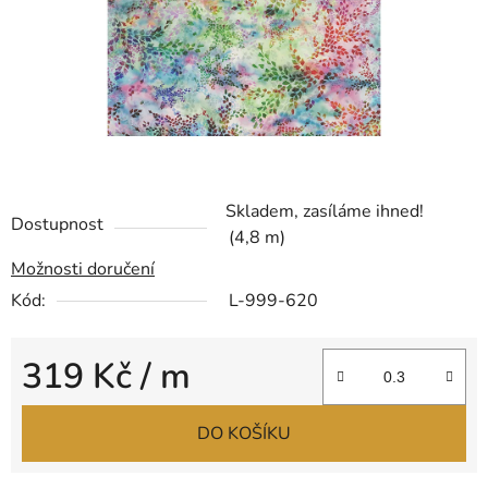
Skladem, zasíláme ihned!
Dostupnost
(4,8 m)
Možnosti doručení
Kód:
L-999-620
319 Kč
/ m
Měrná cena:
DO KOŠÍKU