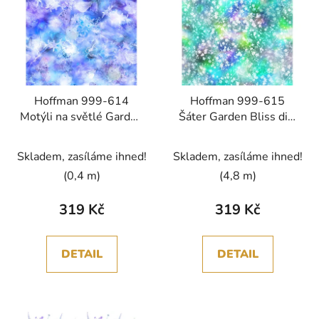
Hoffman 999-614
Hoffman 999-615
Motýli na světlé Garden
Šáter Garden Bliss digi
Bliss digi bavlněná látka
bavlněná látka
patchwork
patchwork
Skladem, zasíláme ihned!
Skladem, zasíláme ihned!
(0,4 m)
(4,8 m)
319 Kč
319 Kč
DETAIL
DETAIL