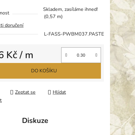
tu
Skladem, zasíláme ihned!
nost
(0,57 m)
ti doručení
L-FASS-PWBM037.PASTE
ek.
6 Kč
/ m
 cena:
DO KOŠÍKU
Zeptat se
Hlídat
t
Diskuze