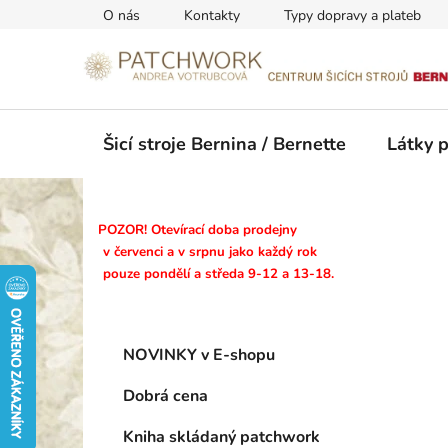
Přejít
O nás
Kontakty
Typy dopravy a plateb
na
obsah
Šicí stroje Bernina / Bernette
Látky 
P
POZOR! Otevírací doba prodejny
o
v červenci a v srpnu jako každý rok
pouze pondělí a středa 9-12 a 13-18.
s
t
r
K
Přeskočit
a
NOVINKY v E-shopu
a
kategorie
n
t
Dobrá cena
n
e
g
í
Kniha skládaný patchwork