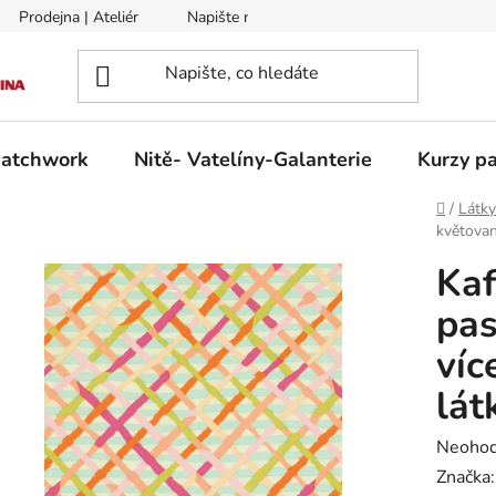
Prodejna | Ateliér
Napište nám
Zasílání na Slovensko a 
patchwork
Nitě- Vatelíny-Galanterie
Kurzy pa
Domů
/
Látk
květovan
Kaf
pas
víc
lát
Průměr
Neoho
hodnoc
Značka