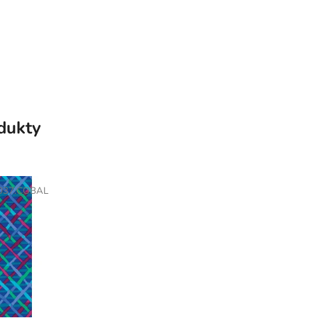
odukty
037.COBAL