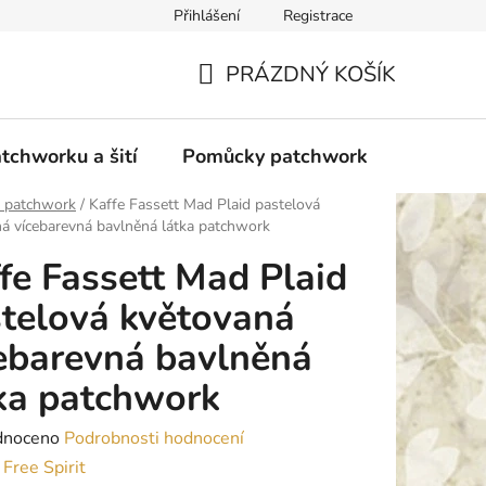
Přihlášení
Registrace
do Polska
Blog
Obchodní podmínky
Podmínky ochran
PRÁZDNÝ KOŠÍK
NÁKUPNÍ
KOŠÍK
tchworku a šití
Pomůcky patchwork
Overloc
y patchwork
/
Kaffe Fassett Mad Plaid pastelová
á vícebarevná bavlněná látka patchwork
fe Fassett Mad Plaid
telová květovaná
ebarevná bavlněná
ka patchwork
né
dnoceno
Podrobnosti hodnocení
ení
:
Free Spirit