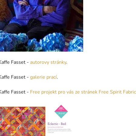
Kaffe Fasset -
autorovy stránky
.
Kaffe Fasset -
galerie prací
.
Kaffe Fasset -
Free projekt pro vás ze stránek Free Spirit Fabric