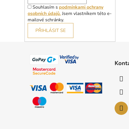
Souhlasím s
podmínkami ochrany
osobních údajů.
Jsem vlastníkem této e-
mailové schránky.
PŘIHLÁSIT SE
Z
á
Kont
p
a
t
í