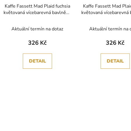
Kaffe Fassett Mad Plaid fuchsia
Kaffe Fassett Mad Pla
květovaná vícebarevná bavlněná
květovaná vícebarevná 
látka patchwork
látka patchwor
Aktuální termín na dotaz
Aktuální termín na 
326 Kč
326 Kč
DETAIL
DETAIL