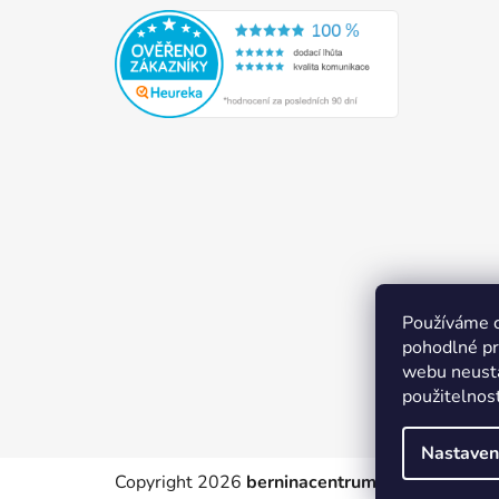
Používáme 
pohodlné pr
webu neustá
použitelnos
Nastaven
Copyright 2026
berninacentrum-av.cz
. Všechn