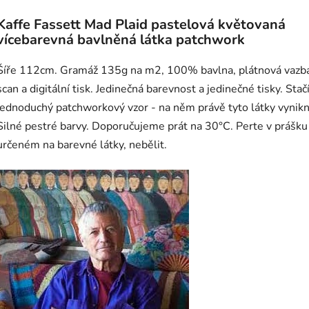
Kaffe Fassett Mad Plaid pastelová květovaná
vícebarevná bavlněná látka patchwork
Šíře 112cm. Gramáž 135g na m2, 100% bavlna, plátnová vazb
scan a digitální tisk. Jedinečná barevnost a jedinečné tisky. Stač
jednoduchý patchworkový vzor - na něm právě tyto látky vynik
Silné pestré barvy. Doporučujeme prát na 30°C. Perte v prášku
určeném na barevné látky, nebělit.