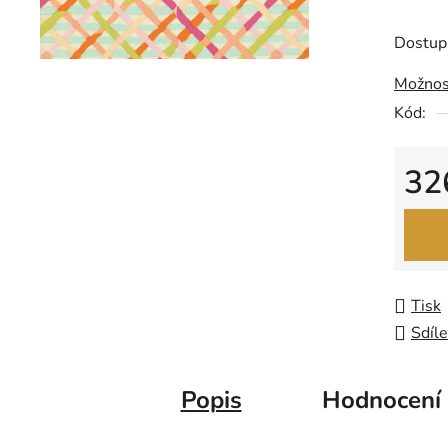
produk
je
Dostup
0,0
Možnos
z
Kód:
5
hvězdič
32
Měrná
Tisk
Sdíle
Popis
Hodnocení