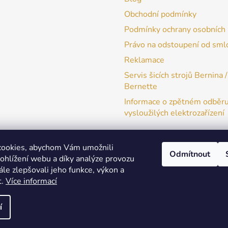
Obchodní podmínky
Podmínky ochrany osobních 
Právo na odstoupení od sml
Reklamace
Servis šicích strojů Bernina /
Bernette
Informace o zpětném odběr
vysloužilých elektrozařízení
cookies, abychom Vám umožnili
Odmítnout
ohlížení webu a díky analýze provozu
patchwork-aja.cz
le zlepšovali jeho funkce, výkon a
t.
Více informací
í
a práva vyhrazena.
Upravit nastavení cookies