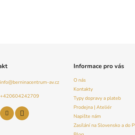
akt
Informace pro vás
O nás
info
@
berninacentrum-av.cz
Kontakty
+420604242709
Typy dopravy a plateb
Prodejna | Ateliér
Napište nám
Zasílání na Slovensko a do 
Blog