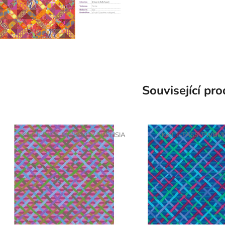
Související pr
Kód:
L-FASS-PWBM037.FUCHSIA
Kód:
L-FASS-PWBM