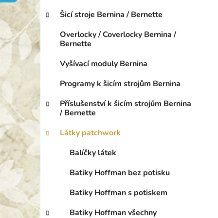
o
p
r
Šicí stroje Bernina / Bernette
a
i
n
e
Overlocky / Coverlocky Bernina /
e
Bernette
l
Vyšívací moduly Bernina
Programy k šicím strojům Bernina
Příslušenství k šicím strojům Bernina
/ Bernette
Látky patchwork
Balíčky látek
Batiky Hoffman bez potisku
Batiky Hoffman s potiskem
Batiky Hoffman všechny