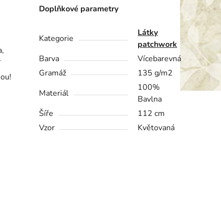
Doplňkové parametry
Látky
Kategorie
patchwork
a,
Barva
Vícebarevná
í
Gramáž
135 g/m2
nou!
100%
Materiál
Bavlna
Šíře
112 cm
Vzor
Květovaná