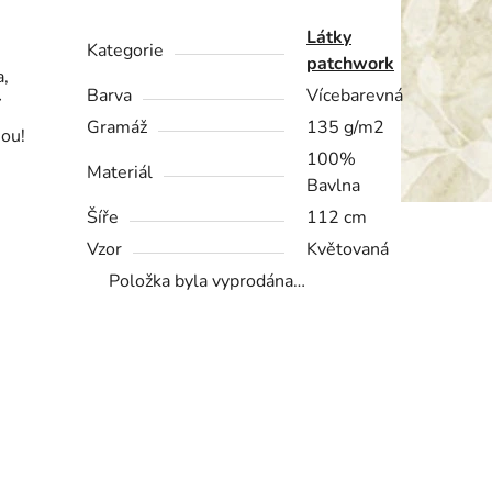
Látky
Kategorie
patchwork
a,
Barva
Vícebarevná
í
Gramáž
135 g/m2
nou!
100%
Materiál
Bavlna
Šíře
112 cm
Vzor
Květovaná
Položka byla vyprodána…