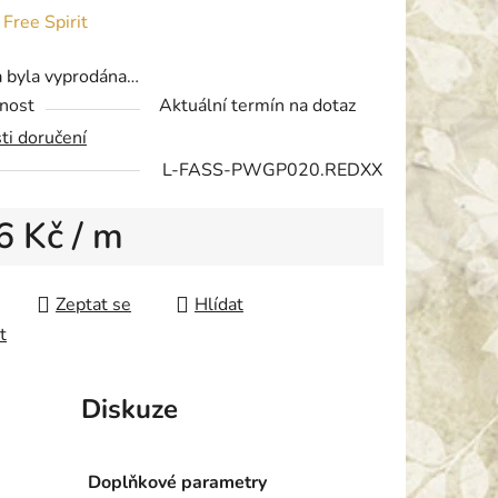
ení
:
Free Spirit
tu
a byla vyprodána…
nost
Aktuální termín na dotaz
ti doručení
L-FASS-PWGP020.REDXX
ek.
6 Kč
/ m
 cena:
Zeptat se
Hlídat
t
Diskuze
Doplňkové parametry