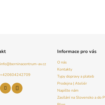
akt
Informace pro vás
O nás
info
@
berninacentrum-av.cz
Kontakty
+420604242709
Typy dopravy a plateb
Prodejna | Ateliér
Napište nám
Zasílání na Slovensko a do 
Blog