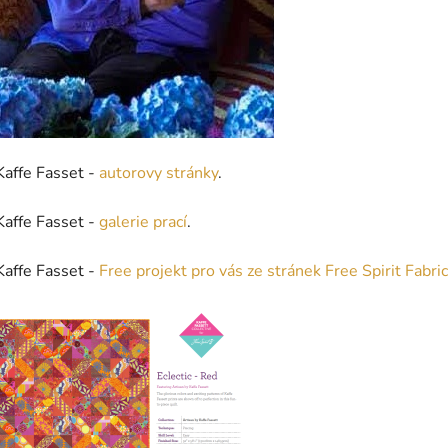
Kaffe Fasset -
autorovy stránky
.
Kaffe Fasset -
galerie prací
.
Kaffe Fasset -
Free projekt pro vás ze stránek Free Spirit Fabric