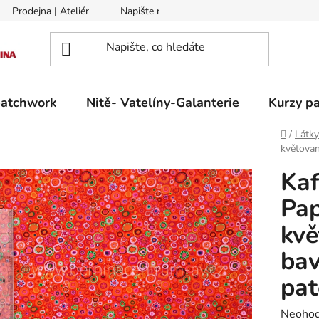
Prodejna | Ateliér
Napište nám
Zasílání na Slovensko a 
patchwork
Nitě- Vatelíny-Galanterie
Kurzy pa
Domů
/
Látk
květovan
Kaf
Pap
kvě
bav
pa
Průměr
Neoho