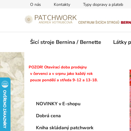
Přejít
O nás
Kontakty
Typy dopravy a plateb
na
obsah
Šicí stroje Bernina / Bernette
Látky 
P
POZOR! Otevírací doba prodejny
o
v červenci a v srpnu jako každý rok
pouze pondělí a středa 9-12 a 13-18.
s
t
r
K
Přeskočit
a
NOVINKY v E-shopu
a
kategorie
n
t
Dobrá cena
n
e
g
í
Kniha skládaný patchwork