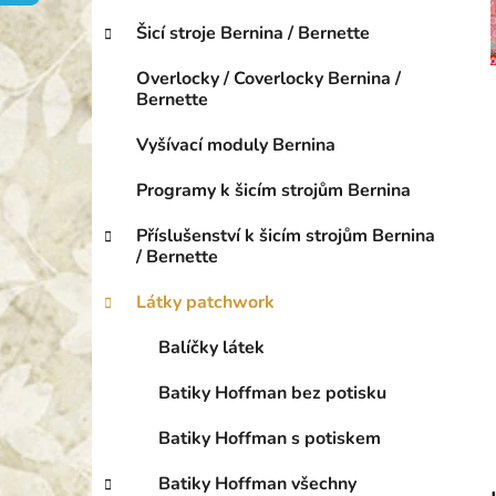
o
p
r
Šicí stroje Bernina / Bernette
a
i
n
e
Overlocky / Coverlocky Bernina /
e
Bernette
l
Vyšívací moduly Bernina
Programy k šicím strojům Bernina
Příslušenství k šicím strojům Bernina
/ Bernette
Látky patchwork
Balíčky látek
Batiky Hoffman bez potisku
Batiky Hoffman s potiskem
Batiky Hoffman všechny