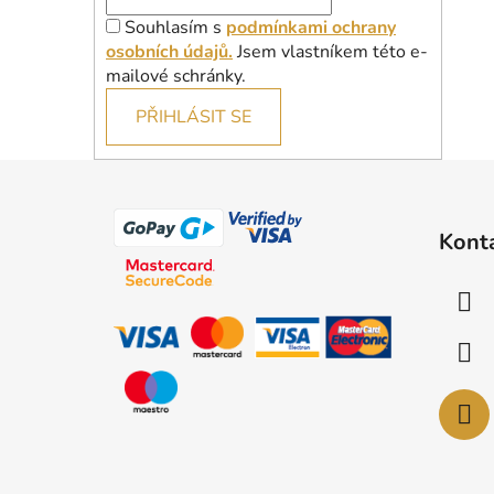
Souhlasím s
podmínkami ochrany
osobních údajů.
Jsem vlastníkem této e-
mailové schránky.
PŘIHLÁSIT SE
Z
á
Kont
p
a
t
í