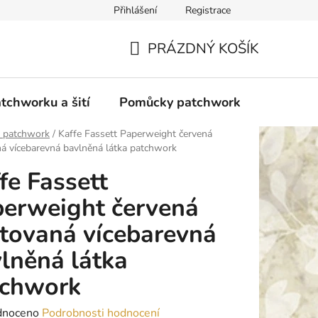
Přihlášení
Registrace
do Polska
Blog
Obchodní podmínky
Podmínky ochran
PRÁZDNÝ KOŠÍK
NÁKUPNÍ
KOŠÍK
tchworku a šití
Pomůcky patchwork
Overloc
y patchwork
/
Kaffe Fassett Paperweight červená
á vícebarevná bavlněná látka patchwork
fe Fassett
erweight červená
tovaná vícebarevná
lněná látka
tchwork
né
dnoceno
Podrobnosti hodnocení