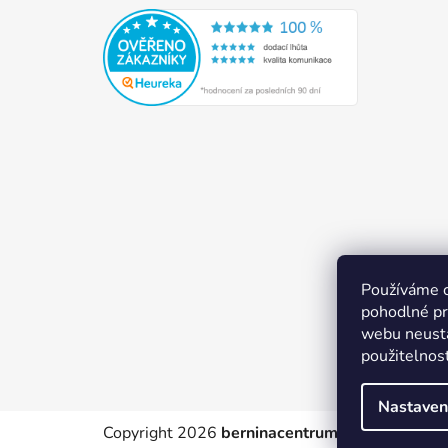
Používáme 
pohodlné pr
webu neustá
použitelnos
Nastaven
Copyright 2026
berninacentrum-av.cz
. Všechn