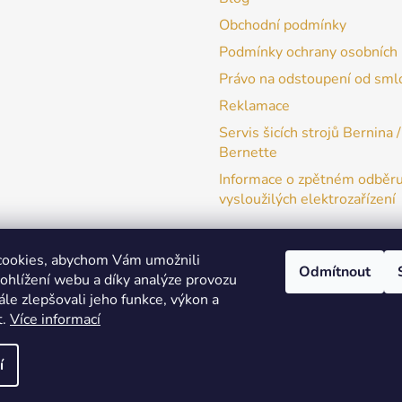
Obchodní podmínky
Podmínky ochrany osobních 
Právo na odstoupení od sml
Reklamace
Servis šicích strojů Bernina /
Bernette
Informace o zpětném odběr
vysloužilých elektrozařízení
cookies, abychom Vám umožnili
Odmítnout
ohlížení webu a díky analýze provozu
patchwork-aja.cz
le zlepšovali jeho funkce, výkon a
t.
Více informací
í
a práva vyhrazena.
Upravit nastavení cookies