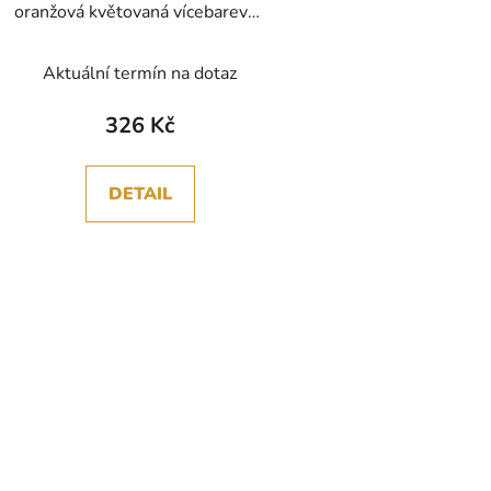
oranžová květovaná vícebarevná
bavlněná látka patchwork
Aktuální termín na dotaz
326 Kč
DETAIL