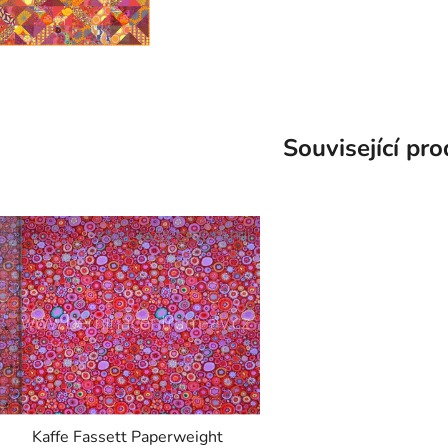
Související pr
Kód:
L-FASS-GP20.PAPRI
Kaffe Fassett Paperweight