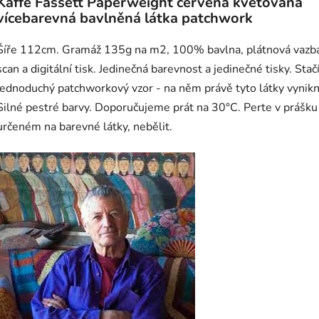
Kaffe Fassett Paperweight červená květovaná
vícebarevná bavlněná látka patchwork
Šíře 112cm. Gramáž 135g na m2, 100% bavlna, plátnová vazb
scan a digitální tisk. Jedinečná barevnost a jedinečné tisky. Stač
jednoduchý patchworkový vzor - na něm právě tyto látky vynik
Silné pestré barvy. Doporučujeme prát na 30°C. Perte v prášku
určeném na barevné látky, nebělit.