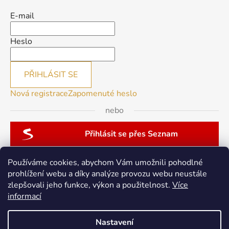
E-mail
Heslo
PŘIHLÁSIT SE
Nová registrace
Zapomenuté heslo
nebo
Přihlásit se přes Seznam
Používáme cookies, abychom Vám umožnili pohodlné
prohlížení webu a díky analýze provozu webu neustále
zlepšovali jeho funkce, výkon a použitelnost.
Více
patchwork-aja.cz
informací
Nastavení