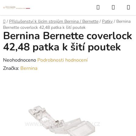
Přejít
Hledat
NÁKUP
na
KOŠÍK
obsah
Domů
/
Příslušenství k šicím strojům Bernina / Bernette
/
Patky
/
Bernina
Bernette coverlock 42,48 patka k šití poutek
Bernina Bernette coverlock
42,48 patka k šití poutek
Průměrné
Neohodnoceno
Podrobnosti hodnocení
hodnocení
Značka:
Bernina
produktu
je
0,0
z
5
hvězdiček.