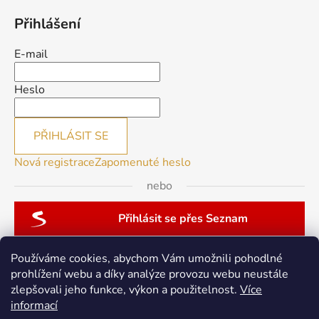
Přihlášení
E-mail
Heslo
PŘIHLÁSIT SE
Nová registrace
Zapomenuté heslo
nebo
Přihlásit se přes Seznam
Používáme cookies, abychom Vám umožnili pohodlné
prohlížení webu a díky analýze provozu webu neustále
zlepšovali jeho funkce, výkon a použitelnost.
Více
patchwork-aja.cz
informací