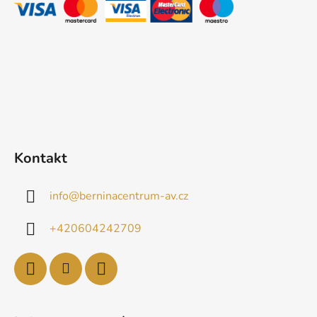
t
í
Kontakt
info
@
berninacentrum-av.cz
+420604242709