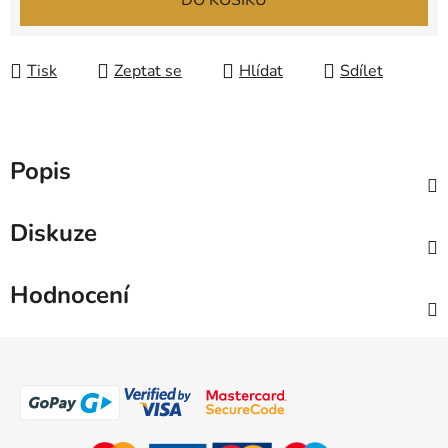
DO KOŠÍKU
Tisk
Zeptat se
Hlídat
Sdílet
Popis
Diskuze
Hodnocení
Z
á
p
a