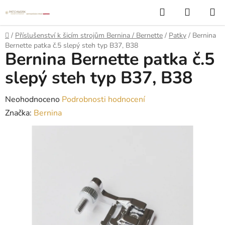
Přejít
Hledat
NÁKUP
na
KOŠÍK
obsah
Domů
/
Příslušenství k šicím strojům Bernina / Bernette
/
Patky
/
Bernina
Bernette patka č.5 slepý steh typ B37, B38
Bernina Bernette patka č.5
slepý steh typ B37, B38
Průměrné
Neohodnoceno
Podrobnosti hodnocení
hodnocení
Značka:
Bernina
produktu
je
0,0
z
5
hvězdiček.