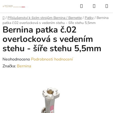
Přejít
Hledat
NÁKUP
na
KOŠÍK
obsah
Domů
/
Příslušenství k šicím strojům Bernina / Bernette
/
Patky
/
Bernina
patka č.02 overlocková s vedením stehu - šíře stehu 5,5mm
Bernina patka č.02
overlocková s vedením
stehu - šíře stehu 5,5mm
Průměrné
Neohodnoceno
Podrobnosti hodnocení
hodnocení
Značka:
Bernina
produktu
je
0,0
z
5
hvězdiček.