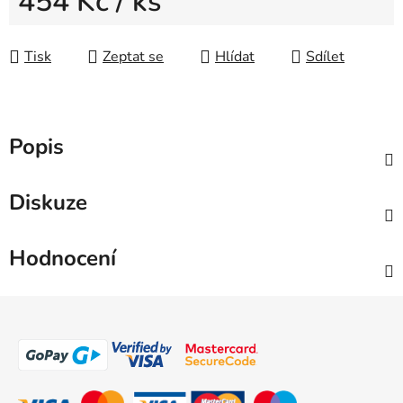
454 Kč
/ ks
Měrná cena:
Tisk
Zeptat se
Hlídat
Sdílet
Popis
Diskuze
Hodnocení
Z
á
p
a
t