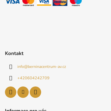
í
Kontakt
info
@
berninacentrum-av.cz
+420604242709
Informace pro vás