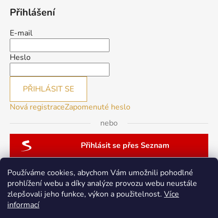
Přihlášení
E-mail
Heslo
PŘIHLÁSIT SE
Nová registrace
Zapomenuté heslo
nebo
Přihlásit se přes Seznam
Používáme cookies, abychom Vám umožnili pohodlné
prohlížení webu a díky analýze provozu webu neustále
zlepšovali jeho funkce, výkon a použitelnost.
Více
patchwork-aja.cz
informací