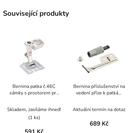
Související produkty
Bernina patka č.46C
Bernina příslušenství na
sámky s prostorem pro
vedení příze k patkám
ozdobný šev
sámkovacím
Skladem, zasíláme ihned!
Aktuální termín na dotaz
(1 ks)
689 Kč
591 Kč