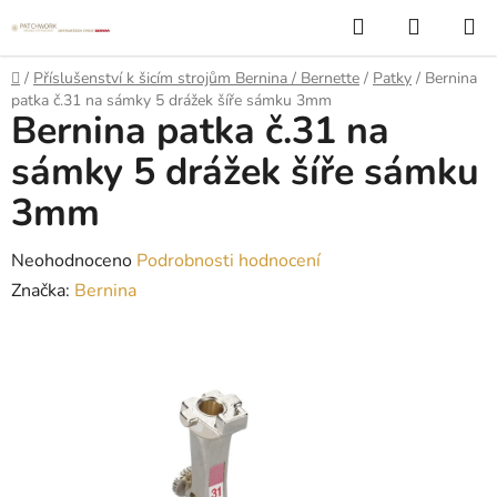
Přejít
Hledat
NÁKUP
na
KOŠÍK
obsah
Domů
/
Příslušenství k šicím strojům Bernina / Bernette
/
Patky
/
Bernina
patka č.31 na sámky 5 drážek šíře sámku 3mm
Bernina patka č.31 na
sámky 5 drážek šíře sámku
3mm
Průměrné
Neohodnoceno
Podrobnosti hodnocení
hodnocení
Značka:
Bernina
produktu
je
0,0
z
5
hvězdiček.