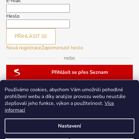
E-mail
Heslo
PŘIHLÁSIT SE
Nová registrace
Zapomenuté heslo
nebo
Přihlásit se přes Seznam
Používáme cookies, abychom Vám umožnili pohodlné
prohlížení webu a díky analýze provozu webu neustále
zlepšovali jeho funkce, výkon a použitelnost.
Více
patchwork-aja.cz
informací
Nastavení