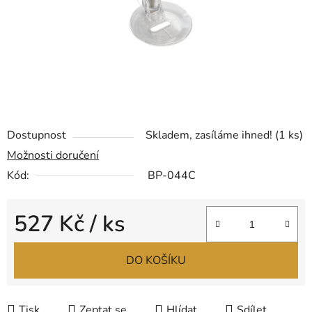
Dostupnost
Skladem, zasíláme ihned!
(1 ks)
Možnosti doručení
Kód:
BP-044C
527 Kč
/ ks
Měrná cena:
DO KOŠÍKU
Tisk
Zeptat se
Hlídat
Sdílet