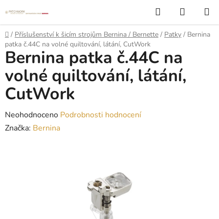
Přejít
Hledat
NÁKUP
na
KOŠÍK
obsah
Domů
/
Příslušenství k šicím strojům Bernina / Bernette
/
Patky
/
Bernina
patka č.44C na volné quiltování, látání, CutWork
Bernina patka č.44C na
volné quiltování, látání,
CutWork
Průměrné
Neohodnoceno
Podrobnosti hodnocení
hodnocení
Značka:
Bernina
produktu
je
0,0
z
5
hvězdiček.