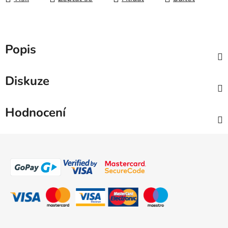
Popis
Diskuze
Hodnocení
Z
á
p
a
t
í