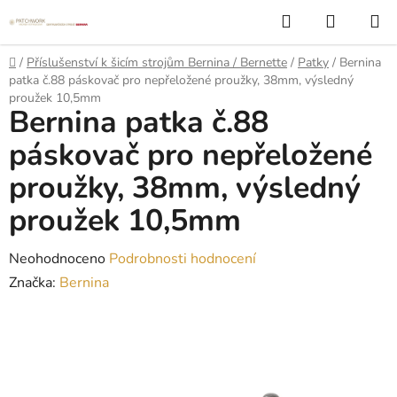
Přejít
Hledat
NÁKUP
na
KOŠÍK
obsah
Domů
/
Příslušenství k šicím strojům Bernina / Bernette
/
Patky
/
Bernina
patka č.88 páskovač pro nepřeložené proužky, 38mm, výsledný
proužek 10,5mm
Bernina patka č.88
páskovač pro nepřeložené
proužky, 38mm, výsledný
proužek 10,5mm
Průměrné
Neohodnoceno
Podrobnosti hodnocení
hodnocení
Značka:
Bernina
produktu
je
0,0
z