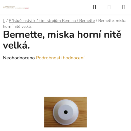
Přejít
Hledat
NÁKUP
na
KOŠÍK
obsah
Domů
/
Příslušenství k šicím strojům Bernina / Bernette
/
Bernette, miska
horní nitě velká.
Bernette, miska horní nitě
velká.
Průměrné
Neohodnoceno
Podrobnosti hodnocení
hodnocení
produktu
je
0,0
z
5
hvězdiček.