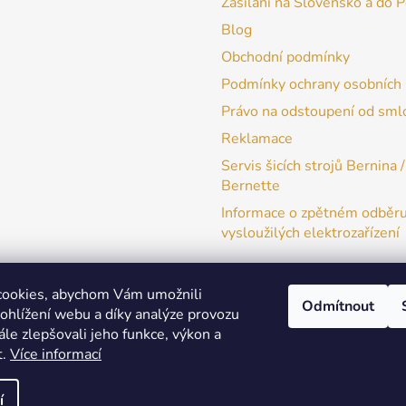
Zasílání na Slovensko a do 
Blog
Obchodní podmínky
Podmínky ochrany osobních 
Právo na odstoupení od sml
Reklamace
Servis šicích strojů Bernina /
Bernette
Informace o zpětném odběr
vysloužilých elektrozařízení
cookies, abychom Vám umožnili
Odmítnout
ohlížení webu a díky analýze provozu
patchwork-aja.cz
le zlepšovali jeho funkce, výkon a
t.
Více informací
í