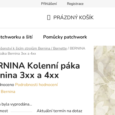
Přihlášení
Registrace
do Polska
Blog
Obchodní podmínky
Podmínky ochran
PRÁZDNÝ KOŠÍK
NÁKUPNÍ
KOŠÍK
tchworku a šití
Pomůcky patchwork
Overloc
ušenství k šicím strojům Bernina / Bernette
/
BERNINA
páka Bernina 3xx a 4xx
RNINA Kolenní páka
nina 3xx a 4xx
né
dnoceno
Podrobnosti hodnocení
ení
:
Bernina
tu
a byla vyprodána…
nost
Aktuální termín na dotaz