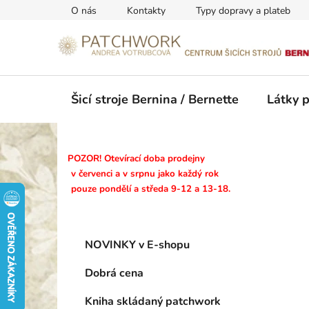
Přejít
O nás
Kontakty
Typy dopravy a plateb
na
obsah
Šicí stroje Bernina / Bernette
Látky 
P
POZOR! Otevírací doba prodejny
o
v červenci a v srpnu jako každý rok
pouze pondělí a středa 9-12 a 13-18.
s
t
r
K
Přeskočit
a
NOVINKY v E-shopu
a
kategorie
n
t
Dobrá cena
n
e
g
í
Kniha skládaný patchwork