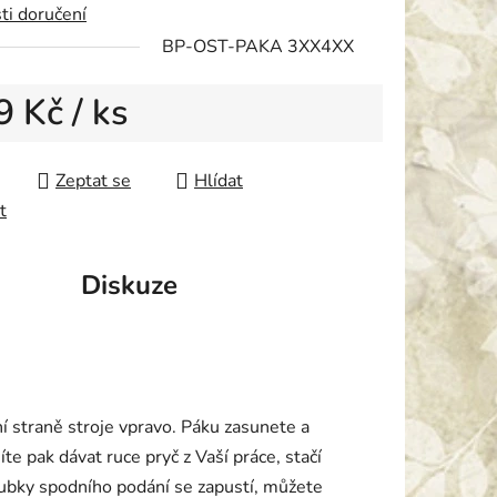
ti doručení
BP-OST-PAKA 3XX4XX
ek.
9 Kč
/ ks
 cena:
Zeptat se
Hlídat
t
Diskuze
í straně stroje vpravo. Páku zasunete a
te pak dávat ruce pryč z Vaší práce, stačí
oubky spodního podání se zapustí, můžete