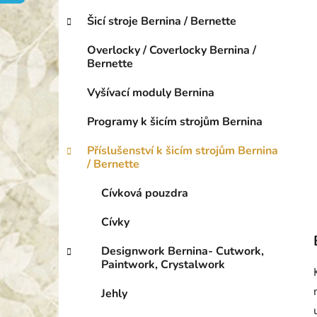
o
p
r
Šicí stroje Bernina / Bernette
a
i
n
e
Overlocky / Coverlocky Bernina /
e
Bernette
l
Vyšívací moduly Bernina
Programy k šicím strojům Bernina
Příslušenství k šicím strojům Bernina
/ Bernette
Cívková pouzdra
Cívky
Designwork Bernina- Cutwork,
Paintwork, Crystalwork
Jehly