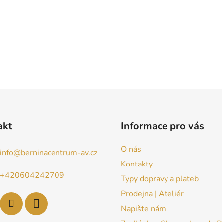
akt
Informace pro vás
O nás
info
@
berninacentrum-av.cz
Kontakty
+420604242709
Typy dopravy a plateb
Prodejna | Ateliér
Napište nám