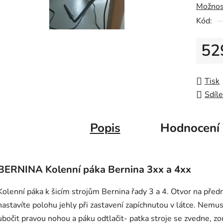
Možnos
z
Kód:
5
hvězdič
52
Měrná
Tisk
Sdíle
Popis
Hodnocení
BERNINA Kolenní páka Bernina 3xx a 4xx
Kolenní páka k šicím strojům Bernina řady 3 a 4. Otvor na předn
nastavíte polohu jehly při zastavení zapíchnutou v látce. Nemusí
ubočit pravou nohou a páku odtlačit- patka stroje se zvedne, z