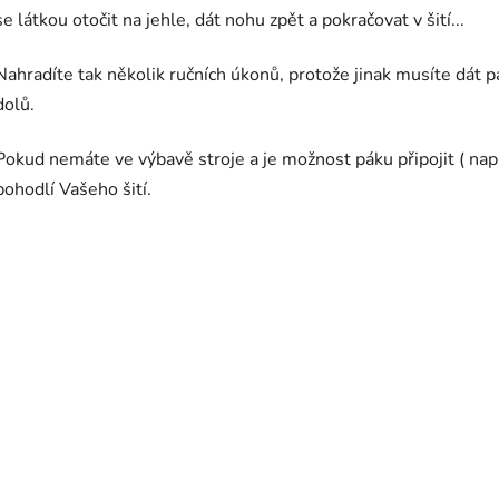
se látkou otočit na jehle, dát nohu zpět a pokračovat v šití...
Nahradíte tak několik ručních úkonů, protože jinak musíte dát pa
dolů.
Pokud nemáte ve výbavě stroje a je možnost páku připojit ( na
pohodlí Vašeho šití.