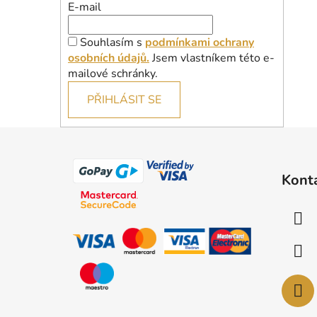
E-mail
Souhlasím s
podmínkami ochrany
osobních údajů.
Jsem vlastníkem této e-
mailové schránky.
PŘIHLÁSIT SE
Z
á
Kont
p
a
t
í