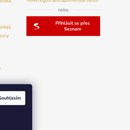
Nová registrace
Zapomenuté heslo
Polska
nebo
Přihlásit se přes
údajů
Seznam
ouvy
u
Souhlasím