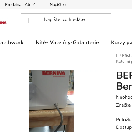
Prodejna | Ateliér
Napište nám
Zasílání na Slovensko a 
patchwork
Nitě- Vatelíny-Galanterie
Kurzy pa
Domů
/
Přísl
Kolenní 
BE
Ber
Průměr
Neoho
hodnoc
Značka
produk
Položk
je
Dostup
0,0