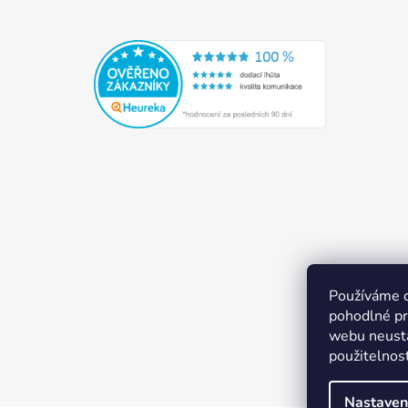
Používáme 
pohodlné pr
webu neustá
použitelnos
Nastaven