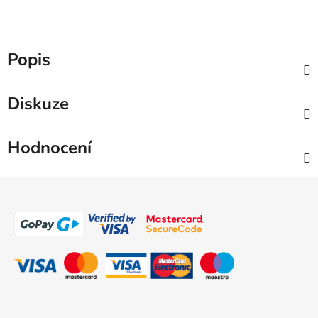
Popis
Diskuze
Hodnocení
Z
á
p
a
t
í