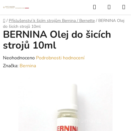
Přejít
Hledat
NÁKUP
na
KOŠÍK
obsah
Domů
/
Příslušenství k šicím strojům Bernina / Bernette
/
BERNINA Olej
do šicích strojů 10ml
BERNINA Olej do šicích
strojů 10ml
Průměrné
Neohodnoceno
Podrobnosti hodnocení
hodnocení
Značka:
Bernina
produktu
je
0,0
z
5
hvězdiček.