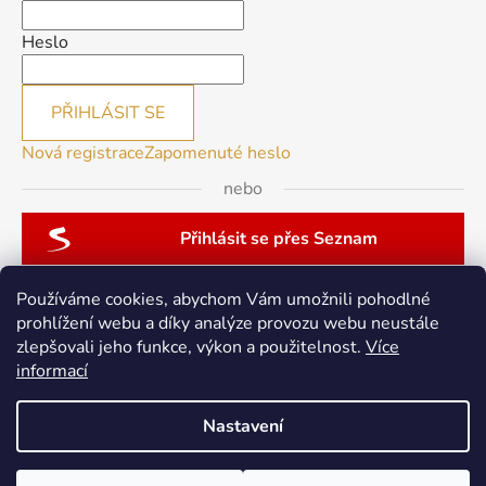
Heslo
PŘIHLÁSIT SE
Nová registrace
Zapomenuté heslo
nebo
Přihlásit se přes Seznam
Používáme cookies, abychom Vám umožnili pohodlné
prohlížení webu a díky analýze provozu webu neustále
zlepšovali jeho funkce, výkon a použitelnost.
Více
patchwork-aja.cz
informací
Nastavení
Vytvořil Shoptet