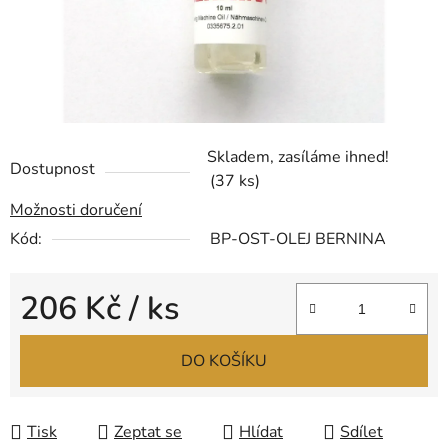
Skladem, zasíláme ihned!
Dostupnost
(37 ks)
Možnosti doručení
Kód:
BP-OST-OLEJ BERNINA
206 Kč
/ ks
Měrná cena:
DO KOŠÍKU
Tisk
Zeptat se
Hlídat
Sdílet