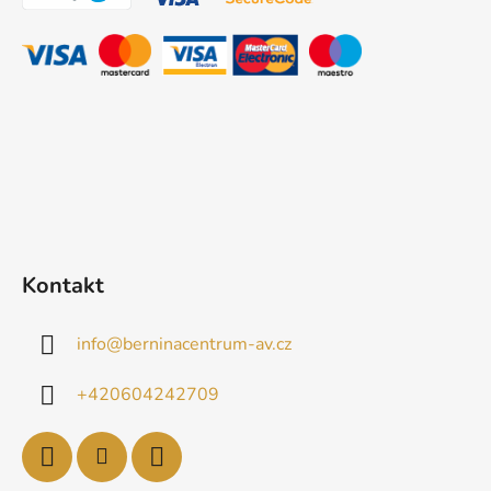
a
t
í
Kontakt
info
@
berninacentrum-av.cz
+420604242709