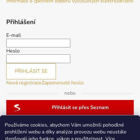
Informace o zpětném odběru vysloužilých elektrozařízení
Přihlášení
E-mail
Heslo
PŘIHLÁSIT SE
Nová registrace
Zapomenuté heslo
nebo
Přihlásit se přes Seznam
Používáme cookies, abychom Vám umožnili pohodlné
prohlížení webu a díky analýze provozu webu neustále
zlepšovali jeho funkce, výkon a použitelnost.
Více