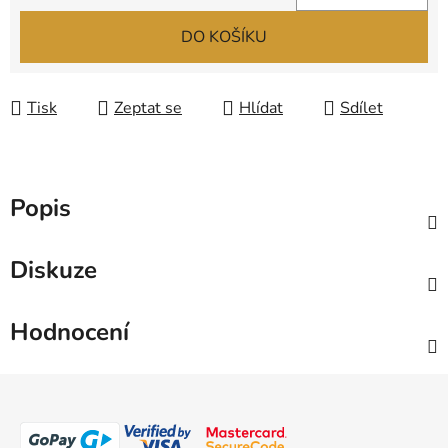
Měrná cena:
DO KOŠÍKU
Tisk
Zeptat se
Hlídat
Sdílet
Popis
Diskuze
Hodnocení
Z
á
p