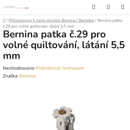
Přejít
Hledat
NÁKUP
na
KOŠÍK
obsah
Domů
/
Příslušenství k šicím strojům Bernina / Bernette
/
Bernina patka
č.29 pro volné quiltování, látání 5,5 mm
Bernina patka č.29 pro
volné quiltování, látání 5,5
mm
Průměrné
Neohodnoceno
Podrobnosti hodnocení
hodnocení
Značka:
Bernina
produktu
je
0,0
z
5
hvězdiček.