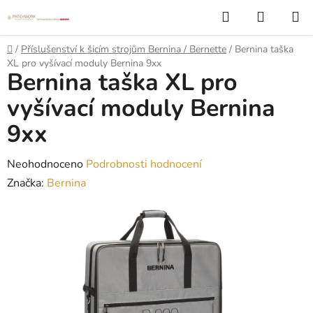
Přejít
Hledat
NÁKUP
na
KOŠÍK
obsah
Domů
/
Příslušenství k šicím strojům Bernina / Bernette
/
Bernina taška
XL pro vyšívací moduly Bernina 9xx
Bernina taška XL pro
vyšívací moduly Bernina
9xx
Průměrné
Neohodnoceno
Podrobnosti hodnocení
hodnocení
Značka:
Bernina
produktu
je
0,0
z
5
hvězdiček.