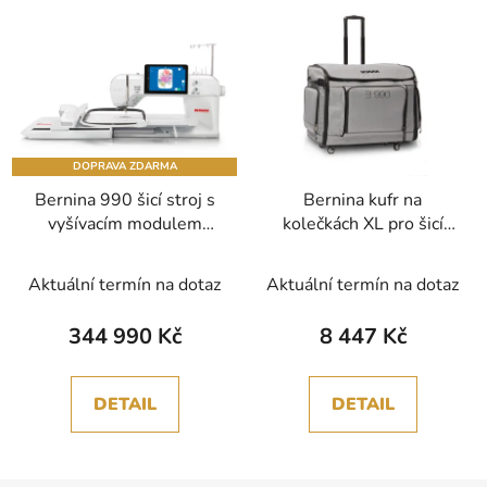
DOPRAVA ZDARMA
Bernina 990 šicí stroj s
Bernina kufr na
vyšívacím modulem
kolečkách XL pro šicí
včetně BDT a IBSR
+
stroje Bernina 9xx
zaučení zdarma
Aktuální termín na dotaz
Aktuální termín na dotaz
344 990 Kč
8 447 Kč
DETAIL
DETAIL