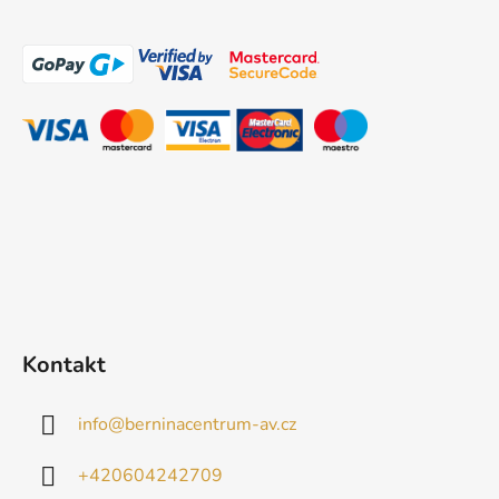
Z
á
p
a
t
í
Kontakt
info
@
berninacentrum-av.cz
+420604242709