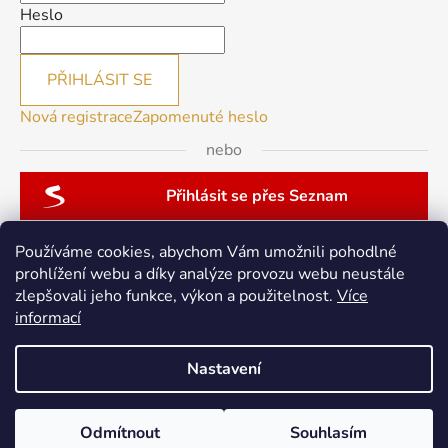
Heslo
PŘIHLÁSIT SE
Nová registrace
Zapomenuté heslo
nebo
Přihlásit se přes Seznam
Používáme cookies, abychom Vám umožnili pohodlné
prohlížení webu a díky analýze provozu webu neustále
zlepšovali jeho funkce, výkon a použitelnost.
Více
patchwork-aja.cz
informací
Nastavení
Vytvořil Shoptet
Odmítnout
Souhlasím
Copyright 2026
berninacentrum-av.cz
. Všechna práva