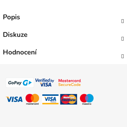
Popis
Diskuze
Hodnocení
Z
á
p
a
t
í