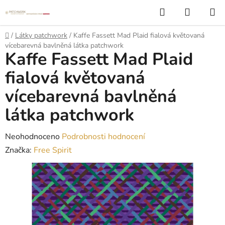
Přejít
Hledat
NÁKUP
na
KOŠÍK
obsah
Domů
/
Látky patchwork
/
Kaffe Fassett Mad Plaid fialová květovaná
vícebarevná bavlněná látka patchwork
Kaffe Fassett Mad Plaid
fialová květovaná
vícebarevná bavlněná
látka patchwork
Průměrné
Neohodnoceno
Podrobnosti hodnocení
hodnocení
Značka:
Free Spirit
produktu
je
0,0
z
5