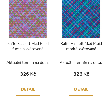
Kaffe Fassett Mad Plaid
Kaffe Fassett Mad Plaid
fuchsia květovaná
modrá květovaná
vícebarevná bavlněná
vícebarevná bavlněná
látka patchwork
látka patchwork
Aktuální termín na dotaz
Aktuální termín na dotaz
326 Kč
326 Kč
DETAIL
DETAIL