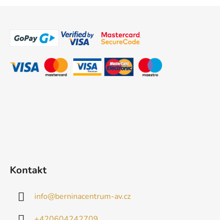
Z
á
p
a
t
í
Kontakt
info
@
berninacentrum-av.cz
+420604242709