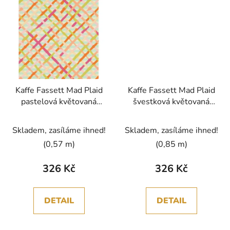
Kaffe Fassett Mad Plaid
Kaffe Fassett Mad Plaid
pastelová květovaná
švestková květovaná
vícebarevná bavlněná
vícebarevná bavlněná
látka patchwork
látka patchwork
Skladem, zasíláme ihned!
Skladem, zasíláme ihned!
(0,57 m)
(0,85 m)
326 Kč
326 Kč
DETAIL
DETAIL