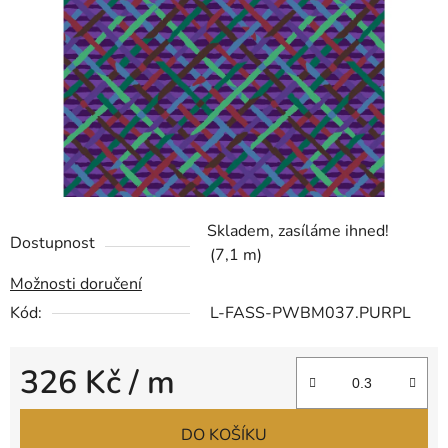
hvězdiček.
Skladem, zasíláme ihned!
Dostupnost
(7,1 m)
Možnosti doručení
Kód:
L-FASS-PWBM037.PURPL
326 Kč
/ m
Měrná cena:
DO KOŠÍKU